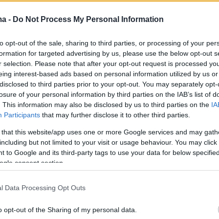
10
συντάκτρια του «Russia Tuday»
ma -
Do Not Process My Personal Information
ζει το σενάριο παγκόσμιου
to opt-out of the sale, sharing to third parties, or processing of your per
Η Δύση θα γίνει πάλι φίλη μας!
formation for targeted advertising by us, please use the below opt-out s
r selection. Please note that after your opt-out request is processed y
ήλωση από τη Μαργκαρίτα Σιμονιάν που υποστήριξε
eing interest-based ads based on personal information utilized by us or
τιστική κρίση θα οδηγήσει στην άρση των κυρώσεων στη
disclosed to third parties prior to your opt-out. You may separately opt-
ισσότεροι από 20 εκατομμύρια τόνοι σιτηρών έχουν
losure of your personal information by third parties on the IAB’s list of
 στην Ουκρανία
. This information may also be disclosed by us to third parties on the
IA
Participants
that may further disclose it to other third parties.
 that this website/app uses one or more Google services and may gath
4
0
including but not limited to your visit or usage behaviour. You may click 
 του Twitter στο περιεχόμενο
 to Google and its third-party tags to use your data for below specifi
sia Today και Sputnik στην ΕΕ
ogle consent section.
νακοίνωσε σήμερα ότι έκλεισε επ’ αόριστον το γραφείο
l Data Processing Opt Outs
ία
o opt-out of the Sharing of my personal data.