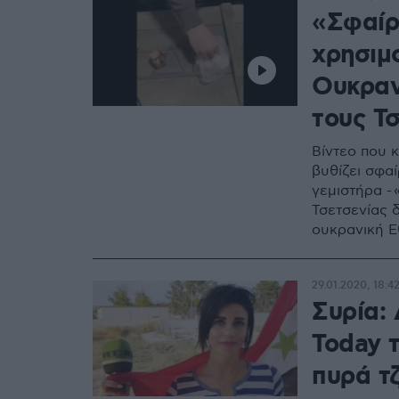
«Σφαίρε
χρησιμ
Ουκραν
τους Τσ
Βίντεο που 
βυθίζει σφαί
γεμιστήρα -
Τσετσενίας 
ουκρανική 
29.01.2020, 18:4
Συρία:
Today 
πυρά τ