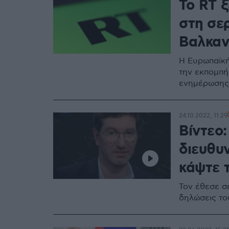
Το RT ξ
στη σε
Βαλκαν
Η Ευρωπαϊκή
την εκπομπή
ενημέρωσης 
24.10.2022, 11:29
Βίντεο
διευθυν
κάψτε 
Τον έθεσε σ
δηλώσεις το