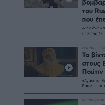
βομβαρ
του Ru
που έπ
«Δεν έχω κα
υποστηρίζει
24.12.2025, 06:47
Το βίν
στους Ε
Πούτιν
«Αγαπητοί Ευ
Βασίλη» κατ
16.11.2022, 15:38