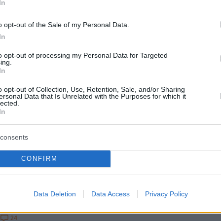
In
9
tagram μπλόκαρε το RT από 27
o opt-out of the Sale of my Personal Data.
ϊκές χώρες
In
 YouTube μπλοκάρει τα κανάλια που είναι
to opt-out of processing my Personal Data for Targeted
ing.
 με το Russia Today και το Sputnik σε ολόκληρη την
In
o opt-out of Collection, Use, Retention, Sale, and/or Sharing
ersonal Data that Is Unrelated with the Purposes for which it
lected.
4
2
In
Tube μπλοκάρει τα
μένα με τα Russia Today και
consents
k κανάλια
CONFIRM
προτείνει απαγόρευση πρόσβασης των Russia Today
K στην ευρωπαϊκή αγορά μέσων ενημέρωσης
Data Deletion
Data Access
Privacy Policy
24
4