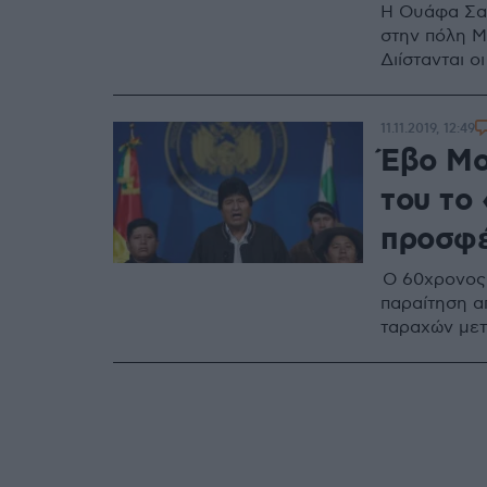
Η Ουάφα Σαμ
στην πόλη Μ
Διίστανται ο
11.11.2019, 12:49
Έβο Μο
του το 
προσφέρ
Ο 60χρονος
παραίτηση α
ταραχών μετ