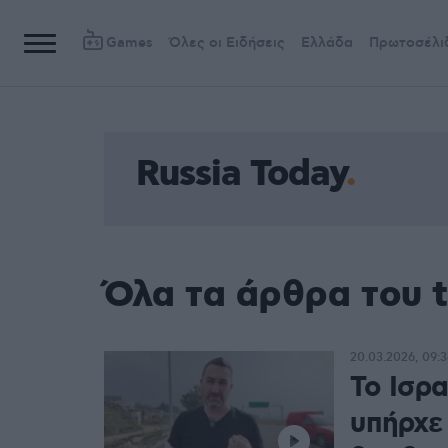
Games
Όλες οι Ειδήσεις
Ελλάδα
Πρωτοσέλι
Russia Today
Όλα τα άρθρα του t
20.03.2026, 09:3
Το Ισρα
υπήρχε