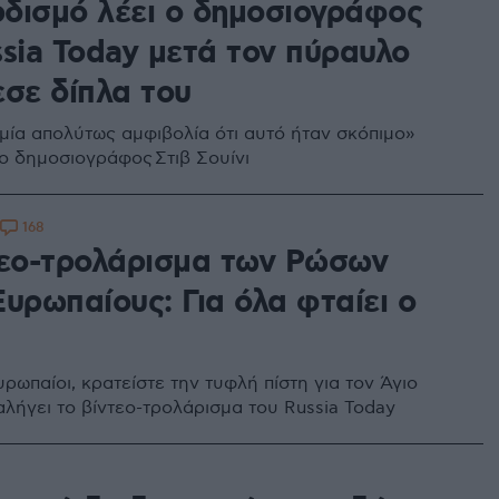
δισμό λέει ο δημοσιογράφος
ssia Today μετά τον πύραυλο
εσε δίπλα του
μία απολύτως αμφιβολία ότι αυτό ήταν σκόπιμο»
 ο δημοσιογράφος Στιβ Σουίνι
168
τεο-τρολάρισμα των Ρώσων
υρωπαίους: Για όλα φταίει ο
ρωπαίοι, κρατείστε την τυφλή πίστη για τον Άγιο
αλήγει το βίντεο-τρολάρισμα του Russia Today