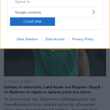
Opted In
Google consents
CONFIRM
Data Deletion
Data Access
Privacy Policy
3
21.09.2021, 12:17
Εκλάπη το πολυτελές Land Rover του Ρούμπεν Πέρεθ -
Οι δράστες το πήραν κι έφυγαν μέσα στη νύχτα
Το αυτοκίνητο του 32χρονου ποδοσφαιριστή του
Παναθηναϊκού ήταν σταθμευμένο σε εξωτερικό