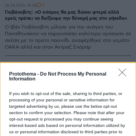
2
28.08.2023, 18:56
Γιοβάνοβιτς: «Ο κόσμος θα μας δώσει φτερά αλλά
εμείς πρέπει να δείξουμε την δύναμή μας στο γήπεδο»
Ο Ιβάν Γιοβάνοβιτς μίλησε για την ανάγκη του
Παναθηναϊκού να παρουσιάσει καλύτερο πρόσωπο σε
σχέση με το πρώτο παιχνίδι, αναφέρθηκε στο γεμάτο
ΟΑΚΑ αλλά και στον Άντραζ Σπόραρ
Protothema -
Do Not Process My Personal
Information
If you wish to opt-out of the sale, sharing to third parties, or
processing of your personal or sensitive information for
targeted advertising by us, please use the below opt-out
section to confirm your selection. Please note that after your
opt-out request is processed you may continue seeing
interest-based ads based on personal information utilized by
us or personal information disclosed to third parties prior to