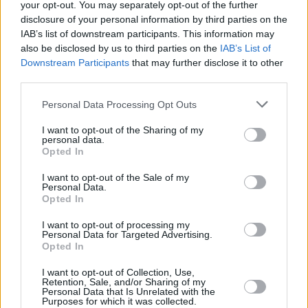
your opt-out. You may separately opt-out of the further
disclosure of your personal information by third parties on the
IAB’s list of downstream participants. This information may
also be disclosed by us to third parties on the
IAB’s List of
Downstream Participants
that may further disclose it to other
third parties.
Please note that this website/app uses one or more Google
Personal Data Processing Opt Outs
services and may gather and store information including but
not limited to your visit or usage behaviour. You may click to
I want to opt-out of the Sharing of my
09.12.2022, 22:11
personal data.
grant or deny consent to Google and its third-party tags to
Ανανέωσε έως το 2025 με τον Ρουμπέν Πέρεθ ο
Opted In
use your data for below specified purposes in below Google
Παναθηναϊκός
consent section.
I want to opt-out of the Sale of my
Ο Ισπανός μέσος είχε συμβόλαιο έως το 2023 με
Personal Data.
τους πράσινους
Opted In
I want to opt-out of processing my
Personal Data for Targeted Advertising.
Opted In
I want to opt-out of Collection, Use,
Retention, Sale, and/or Sharing of my
Personal Data that Is Unrelated with the
Purposes for which it was collected.