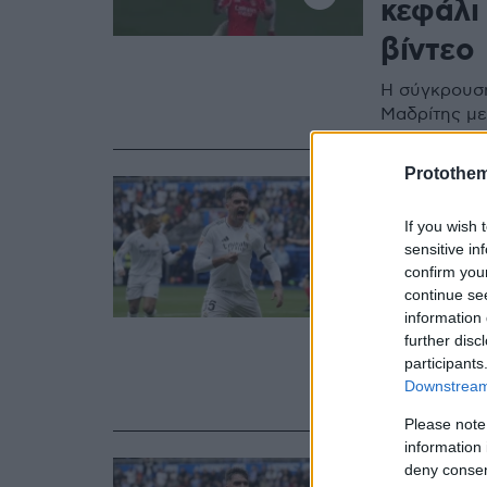
κεφάλι 
βίντεο
Η σύγκρουση
Μαδρίτης με
Protothe
18.09.2025, 16:53
Ρεάλ Μ
If you wish 
σε δίκη
sensitive in
confirm you
διακίν
continue se
information 
περιεχ
further disc
participants
Ο αμυντικός
Downstream 
πρώην συμπα
Please note
information 
02.08.2025, 18:
deny consent