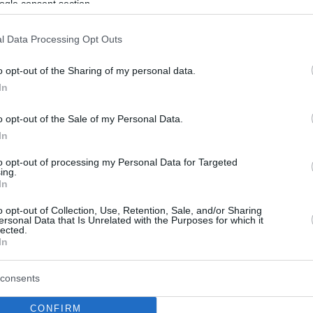
αδρίτης: Ο εισαγγελέας
ogle consent section.
ει φυλάκιση 2,5 ετών για τον
l Data Processing Opt Outs
σένσιο για διακίνηση βίντεο
o opt-out of the Sharing of my personal data.
λικού περιεχομένου με ανήλικη
In
 της Ρεάλ, φέρεται να συμμετείχε στη συγκεκριμένη
o opt-out of the Sale of my Personal Data.
 αγωνιζόταν στην ομάδα Κ19 του συλλόγου
In
to opt-out of processing my Personal Data for Targeted
ing.
In
o opt-out of Collection, Use, Retention, Sale, and/or Sharing
ersonal Data that Is Unrelated with the Purposes for which it
lected.
In
consents
CONFIRM