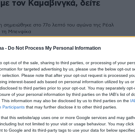
με τον Καμαβινγκά, δείτε
 σημειώθηκε στο 77ο λεπτό του αγώνα της Ρέαλ
 τη Μπενφίκα
ma -
Do Not Process My Personal Information
αδρίτης: Οριστική παραπομπή
to opt-out of the sale, sharing to third parties, or processing of your per
 του Ραούλ Ασένσιο για
formation for targeted advertising by us, please use the below opt-out s
r selection. Please note that after your opt-out request is processed y
ηση βίντεο σεξουαλικού
eing interest-based ads based on personal information utilized by us or
disclosed to third parties prior to your opt-out. You may separately opt-
ομένου
losure of your personal information by third parties on the IAB’s list of
. This information may also be disclosed by us to third parties on the
IA
 των μερένγκες είναι κατηγορούμενος μαζί με τρεις
Participants
that may further disclose it to other third parties.
ίκτες του στην ομάδα Νέων της Ρεάλ Μαδρίτης
 that this website/app uses one or more Google services and may gath
including but not limited to your visit or usage behaviour. You may click 
00
 to Google and its third-party tags to use your data for below specifi