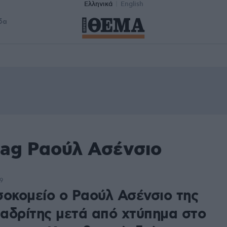
Ελληνικά
English
δα
tag Ραούλ Ασένσιο
9
σοκομείο ο Ραούλ Ασένσιο της
αδρίτης μετά από χτύπημα στο