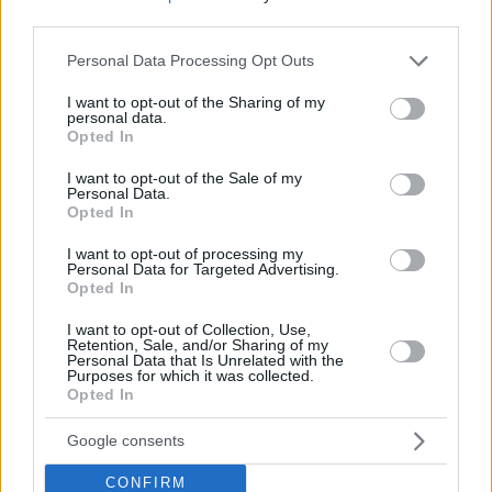
third parties.
Please note that this website/app uses one or more Google
Personal Data Processing Opt Outs
services and may gather and store information including but
not limited to your visit or usage behaviour. You may click to
I want to opt-out of the Sharing of my
personal data.
grant or deny consent to Google and its third-party tags to
Opted In
use your data for below specified purposes in below Google
consent section.
I want to opt-out of the Sale of my
Personal Data.
Opted In
I want to opt-out of processing my
Personal Data for Targeted Advertising.
Opted In
I want to opt-out of Collection, Use,
Retention, Sale, and/or Sharing of my
Personal Data that Is Unrelated with the
Purposes for which it was collected.
Opted In
Google consents
CONFIRM