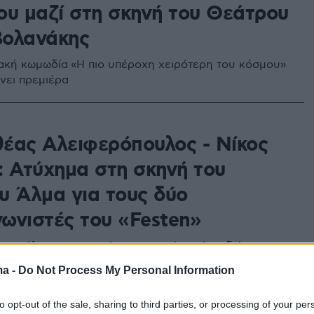
ου μαζί στη σκηνή του Θεάτρου
 Βολανάκης
ακή κωμωδία «Η πιο υπέροχη χειρότερη του κόσμου»
νει πρεμιέρα
έας Αλειφερόπουλος - Νίκος
: Ατύχημα στη σκηνή του
υ Άλμα για τους δύο
ωνιστές του «Festen»
 κεφάλια τους σε τοίχο σκηνικού κατά τη διάρκεια
 καβγά - Αναβάλλονται μέχρι την Κυριακή οι
ma -
Do Not Process My Personal Information
to opt-out of the sale, sharing to third parties, or processing of your per