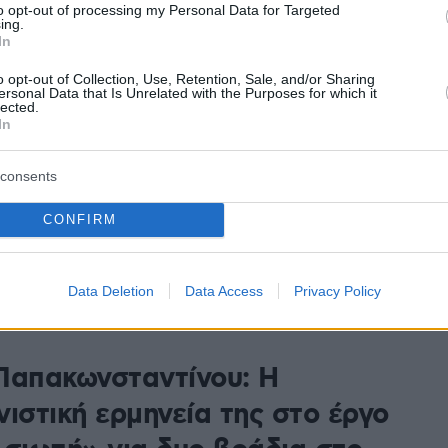
to opt-out of processing my Personal Data for Targeted
για την ηθοποιό - Δείτε το βίντεο
ing.
In
o opt-out of Collection, Use, Retention, Sale, and/or Sharing
ersonal Data that Is Unrelated with the Purposes for which it
έας Αλειφερόπουλος: Επιλέγω
lected.
In
ω έστω και για μέρος του
 που έχει ανάγκη τη θέατρο
consents
θοποιός, που πρωταγωνιστεί στην παράσταση του
CONFIRM
τρου «Η φάρμα των ζώων», μιλά στο protothema.gr
ρονικότητα του έργου και αποκαλύπτει τί τον
στη σύγχρονη εποχή
Data Deletion
Data Access
Privacy Policy
Παπακωνσταντίνου: Η
ιστική ερμηνεία της στο έργο