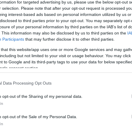
formation for targeted advertising by us, please use the below opt-out s
4
1
r selection. Please note that after your opt-out request is processed y
 εξαρτημένος όχι απλά
eing interest-based ads based on personal information utilized by us or
ς, πήγα οικειοθελώς στο
disclosed to third parties prior to your opt-out. You may separately opt-
losure of your personal information by third parties on the IAB’s list of
 δήλωσε ο Προμηθέας
. This information may also be disclosed by us to third parties on the
IA
Participants
that may further disclose it to other third parties.
ρόπουλος για τη μάχη του με
 that this website/app uses one or more Google services and may gath
ίες
including but not limited to your visit or usage behaviour. You may click 
 to Google and its third-party tags to use your data for below specifi
ια γι’ αυτό κι ήταν από τις καλύτερες επιλογές που
ogle consent section.
τη ζωή μου, πρόσθεσε
l Data Processing Opt Outs
1
6
o opt-out of the Sharing of my personal data.
ηθέας Αλειφερόπουλος μίλησε
In
συγγένεια που έχει με τη Μαρία
o opt-out of the Sale of my Personal Data.
η
In
κανα προετοιμασία τα κομμάτια μου για να μπω στη