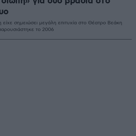
 σιωπή» για δυο βράδια στο
υο
 είχε σημειώσει μεγάλη επιτυχία στο Θέατρο Βεάκη
αρουσιάστηκε το 2006