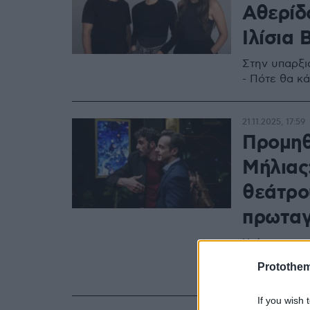
Αθερίδ
Ιλίσια
Στην υπαρξι
- Πότε θα κά
21.11.2025, 17:59
Προμηθ
Μήλιας
θεάτρο
πρωταγ
Χτύπησαν τα
μιας σκηνής
Protothe
παραστάσεις
If you wish 