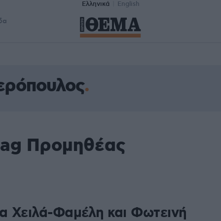
Ελληνικά
English
δα
ερόπουλος
tag Προμηθέας
να Χειλά-Φαμέλη και Φωτεινή