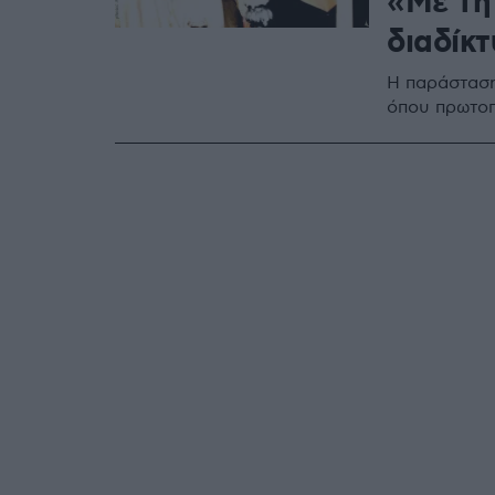
«Με τη
διαδίκτ
Η παράσταση
όπου πρωτοπ