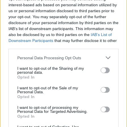
interest-based ads based on personal information utilized by
us or personal information disclosed to third parties prior to
your opt-out. You may separately opt-out of the further
disclosure of your personal information by third parties on the
IAB’s list of downstream participants. This information may
also be disclosed by us to third parties on the
IAB’s List of
Downstream Participants
that may further disclose it to other
third parties.
3
25.08.2018, 17:59
Ιταλία: Αποβιβάστηκαν από το Diciotti 16 πρόσφυγες με
Please note that this website/app uses one or more Google
Personal Data Processing Opt Outs
φυματίωση και πνευμονία
services and may gather and store information including but
not limited to your visit or usage behaviour. You may click to
I want to opt-out of the Sharing of my
Πρόκειται για 11 γυναίκες και πέντε άνδρες, εκ των
personal data.
grant or deny consent to Google and its third-party tags to
οποίων, τρεις άνθρωποι πάσχουν από φυματίωση και
Opted In
use your data for below specified purposes in below Google
δυο από πνευμονία - Σε πολλούς επιβάτες
consent section.
I want to opt-out of the Sale of my
έχει διαγνωστεί ψώρα - Πιθανή η αποβίβασή τους τις
Personal Data.
επόμενες 24 ώρες
Opted In
I want to opt-out of processing my
Personal Data for Targeted Advertising.
Opted In