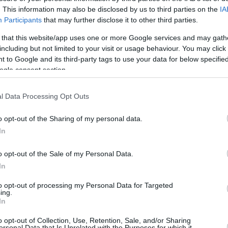
αι στη θάλασσα
. This information may also be disclosed by us to third parties on the
IA
Participants
that may further disclose it to other third parties.
 that this website/app uses one or more Google services and may gath
27
06
including but not limited to your visit or usage behaviour. You may click 
ίαρχοι καταγράφουν κινδύνους
 to Google and its third-party tags to use your data for below specifi
ogle consent section.
λιμάνια και ζητούν βελτιώσεις -
ην έκθεσή τους
l Data Processing Opt Outs
αι φωτογραφίες η Πανελλήνια Ένωση Πλοιάρχων
o opt-out of the Sharing of my personal data.
αυτικού αποτυπώνει τα προβλήματα στα λιμάνια των
In
Πειραιά και τη Ραφήνα
o opt-out of the Sale of my Personal Data.
In
ρος ο πλοίαρχος του
to opt-out of processing my Personal Data for Targeted
ing.
ηγού που προσέκρουσε στο
In
 του λιμανιού στη Φολέγανδρο
o opt-out of Collection, Use, Retention, Sale, and/or Sharing
ersonal Data that Is Unrelated with the Purposes for which it