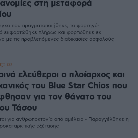
ρανομίες στη μεταφορά
ίου
εγχο που πραγματοποιήθηκε, το φορτηγό-
ό εκφορτώθηκε πλήρως και φορτώθηκε εκ
α με τις προβλεπόμενες διαδικασίες ασφαλούς
133
9
ινά ελεύθεροι ο πλοίαρχος και
χανικός του Blue Star Chios που
φθησαν για τον θάνατο του
ου Τάσου
αι για ανθρωποκτονία από αμέλεια - Παραγγέλθηκε η
προκαταρκτικής εξέτασης