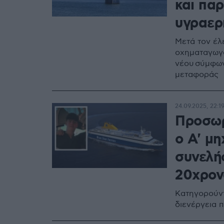
και πα
υγραερ
Μετά τον έλ
οχηματαγωγ
νέου σύμφων
μεταφοράς
24.09.2025, 22:1
Προσωρ
ο Α' μη
συνελή
20χρον
Κατηγορούντ
διενέργεια 