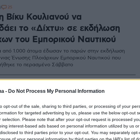
25
9
η Βίκυ Κουλιανού να
δάει το «Δίχτυ» σε εκδήλωση
χων του Εμπορικού Ναυτικού
 από 1.000 άτομα έδωσαν το παρών στην εκδήλωση
νιας Ένωσης Πλοιάρχων Εμπορικού Ναυτικού που
ιήθηκε το περασμένο Σάββατο
10
3
α τον θάνατο του Καργιώτη,
ma -
Do Not Process My Personal Information
ν έριξαν στη θάλασσα: Ζήτησε
to opt-out of the sale, sharing to third parties, or processing of your per
formation for targeted advertising by us, please use the below opt-out s
μη ο πλοίαρχος στην απολογία
r selection. Please note that after your opt-out request is processed y
eing interest-based ads based on personal information utilized by us or
disclosed to third parties prior to your opt-out. You may separately opt-
τις κινήσεις του από τη στιγμή που αντιλήφθηκε ότι
losure of your personal information by third parties on the IAB’s list of