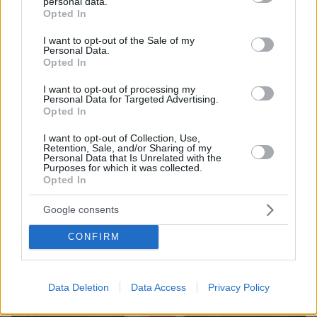
κορωνοϊό;
personal data.
grant or deny consent to Google and its third-party tags to
Opted In
Η μετάλλαξη Omicron αυξάνει την ανασφάλεια και
use your data for below specified purposes in below Google
consent section.
την αμφιβολία για τη διαγνωστική εγκυρότητα των
I want to opt-out of the Sale of my
Personal Data.
τεστ αντιγόνου
Opted In
I want to opt-out of processing my
Personal Data for Targeted Advertising.
Opted In
I want to opt-out of Collection, Use,
Retention, Sale, and/or Sharing of my
Personal Data that Is Unrelated with the
Purposes for which it was collected.
Opted In
Google consents
CONFIRM
Data Deletion
Data Access
Privacy Policy