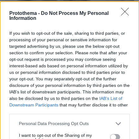
Protothema -
Do Not Process My Personal
Information
If you wish to opt-out of the sale, sharing to third parties, or
processing of your personal or sensitive information for
targeted advertising by us, please use the below opt-out
section to confirm your selection. Please note that after your
opt-out request is processed you may continue seeing
interest-based ads based on personal information utilized by
us or personal information disclosed to third parties prior to
your opt-out. You may separately opt-out of the further
disclosure of your personal information by third parties on the
IAB’s list of downstream participants. This information may
also be disclosed by us to third parties on the
IAB’s List of
Downstream Participants
that may further disclose it to other
third parties.
Please note that this website/app uses one or more Google
Personal Data Processing Opt Outs
3
14.01.2022, 07:16
services and may gather and store information including but
Πόσο αξιόπιστα είναι τα self και τα rapid test για τον
not limited to your visit or usage behaviour. You may click to
I want to opt-out of the Sharing of my