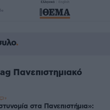
Ελληνικά
English
δα
συλο
tag Πανεπιστημιακό
9
στυνομία στα Πανεπιστήμια»: