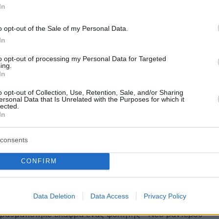
ιά του και με τον δικηγόρο του
In
o opt-out of the Sale of my Personal Data.
18
In
τρίτης: Σε όλο τον κόσμο στα
to opt-out of processing my Personal Data for Targeted
εύθερη πρόσβαση έχουν μόνο οι
ing.
In
αϊκοί
o opt-out of Collection, Use, Retention, Sale, and/or Sharing
ersonal Data that Is Unrelated with the Purposes for which it
οιτητών με κάρτα πρέπει πρώτα να εγκριθεί από τους
lected.
 Ειδικό προσωπικό φύλαξης ζητά η Πανελλήνια
In
 Συλλόγων ΔΕΠ των Πανεπιστημίων
consents
40
CONFIRM
φ και δακρυγόνα στο φοιτητικό
ητήριο στο κέντρο της Αθήνας
Data Deletion
Data Access
Privacy Policy
ε η φοιτητική πορεία - Κατά τη διάρκεια των
τραυματίστηκε ελαφρά ένας φοιτητής - Νέο ραντεβού