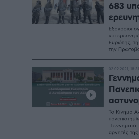
683 υπ
ερευνη
Εξακόσιοι ο
και ερευνητ
Ευρώπης, τη
την Πρωτοβο
02.02.2021, 18:31
Γεννημ
Πανεπισ
αστυνο
Το Κίνημα Α
πανεπιστημί
- Γεννηματά:
αρνητές της