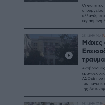
Οι φοιτητές
υπουργείου 
αλλαγές στα
περασμένη 
21.11.2019, 10:45
Μάχες 
Επεισοδ
τραυμα
Αναβρασμός 
κρανοφόρους
ΑΣΟΕΕ που ι
του πανεπιστ
της Αστυνομ
14.11.2019, 17:59