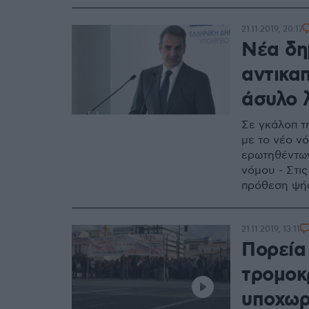
21.11.2019, 20:17
Νέα δη
αντικαπ
άσυλο λ
Σε γκάλοπ τη
με το νέο νό
ερωτηθέντων
νόμου - Στι
πρόθεση ψή
21.11.2019, 13:11
Πορεία
τρομοκ
υποχωρ