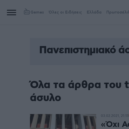
Games
Όλες οι Ειδήσεις
Ελλάδα
Πρωτοσέλι
Πανεπιστημιακό ά
Όλα τα άρθρα του 
άσυλο
03.02.2021, 21:15
«Όχι Α