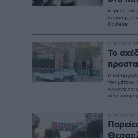
«Πρέπει να 
εστίασης στη
Παιδείας
12.08.2019, 11:02
Το σχέ
προστα
Η κατάργηση
του μέτρου 
«εικόνα αστυ
συνεννόηση 
08.08.2019, 20:5
Πορείε
Θεσσαλ