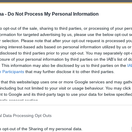
ης ΕΜΠ: Κανείς δεν θέλει το
ma -
Do Not Process My Personal Information
τήμιο να κλείνει
to opt-out of the sale, sharing to third parties, or processing of your per
η του πανεπιστημιακού ασύλου θα κριθεί στην πράξη
formation for targeted advertising by us, please use the below opt-out s
 εγρήγορση, ψυχραιμία και αποτελεσματική συνεργασία
r selection. Please note that after your opt-out request is processed y
ευθύνων, από πλευράς πολιτείας και πανεπιστημίου»,
eing interest-based ads based on personal information utilized by us or
ι ο Ανδρέας Μπουντουβής
disclosed to third parties prior to your opt-out. You may separately opt-
losure of your personal information by third parties on the IAB’s list of
. This information may also be disclosed by us to third parties on the
IA
43
Participants
that may further disclose it to other third parties.
κα στην ΑΣΟΕΕ για να
 that this website/app uses one or more Google services and may gath
ίσω το άσυλο» λέει ο φοιτητής
including but not limited to your visit or usage behaviour. You may click 
νελήφθη μετά τα επεισόδια
 to Google and its third-party tags to use your data for below specifi
ogle consent section.
φοιτητής περιγράφει στο protothema.gr τα όσα βίωσε
οιήσεις των φοιτητών στο Οικονομικό Πανεπιστήμιο -
l Data Processing Opt Outs
 κρατούσε καδρόνι και πέταξε πέτρα - Καταγγέλλει ότι
οσαγωγή του δεν του επέτρεπαν να επικοινωνήσει με
o opt-out of the Sharing of my personal data.