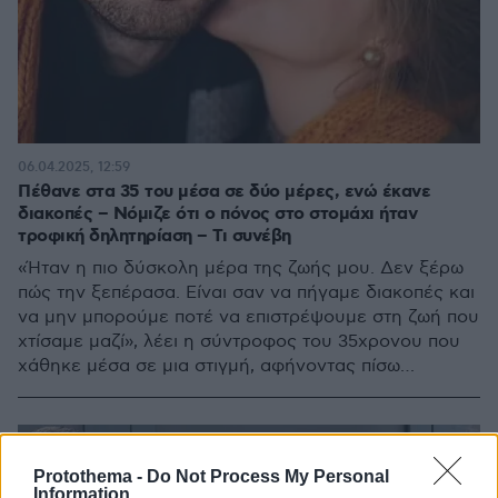
06.04.2025, 12:59
Πέθανε στα 35 του μέσα σε δύο μέρες, ενώ έκανε
διακοπές – Νόμιζε ότι ο πόνος στο στομάχι ήταν
τροφική δηλητηρίαση – Τι συνέβη
«Ήταν η πιο δύσκολη μέρα της ζωής μου. Δεν ξέρω
πώς την ξεπέρασα. Είναι σαν να πήγαμε διακοπές και
να μην μπορούμε ποτέ να επιστρέψουμε στη ζωή που
χτίσαμε μαζί», λέει η σύντροφος του 35χρονου που
χάθηκε μέσα σε μια στιγμή, αφήνοντας πίσω
ερωτήματα και πόνο
Protothema -
Do Not Process My Personal
Information