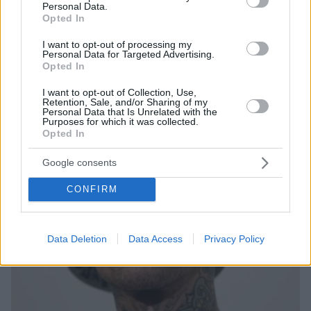
Personal Data.
να μην το γνωρίζουν και η διάγνωση να τίθεται όταν
Opted In
έχουν προχωρήσουν τα συμπτώματα, με κυρίαρχο
τον έντονο πόνο στην κοιλιακή χώρα. Ο Δρ.
I want to opt-out of processing my
Personal Data for Targeted Advertising.
Αλέξανδρος Γιακουστίδης, επίκουρος καθηγητής
Opted In
Χειρουργικής ΑΠΘ, εξηγεί ποιοι κινδυνεύουν να
πάθουν παγκρεατίτιδα λόγω χολολιθίασης και ποια
I want to opt-out of Collection, Use,
Retention, Sale, and/or Sharing of my
είναι η αντιμετώπιση
Personal Data that Is Unrelated with the
Purposes for which it was collected.
Opted In
Google consents
CONFIRM
Data Deletion
Data Access
Privacy Policy