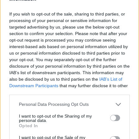
If you wish to opt-out of the sale, sharing to third parties, or
processing of your personal or sensitive information for
targeted advertising by us, please use the below opt-out
section to confirm your selection. Please note that after your
opt-out request is processed you may continue seeing
interest-based ads based on personal information utilized by
us or personal information disclosed to third parties prior to
your opt-out. You may separately opt-out of the further
disclosure of your personal information by third parties on the
IAB’s list of downstream participants. This information may
also be disclosed by us to third parties on the
IAB’s List of
Downstream Participants
that may further disclose it to other
third parties.
Please note that this website/app uses one or more Google
Personal Data Processing Opt Outs
services and may gather and store information including but
31.08.2023, 20:06
not limited to your visit or usage behaviour. You may click to
I want to opt-out of the Sharing of my
personal data.
Πέτρες στη χολή: Ποιοι ασθενείς απειλούνται με
grant or deny consent to Google and its third-party tags to
Opted In
παγκρεατίτιδα – Πώς θα αποφύγουμε τον κίνδυνο
use your data for below specified purposes in below Google
consent section.
Αρκετοί άνθρωποι μπορεί να έχουν χολολιθίαση αλλά
I want to opt-out of the Sale of my