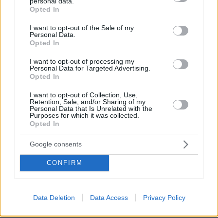
personal data.
grant or deny consent to Google and its third-party tags to
Opted In
use your data for below specified purposes in below Google
consent section.
I want to opt-out of the Sale of my
Personal Data.
Opted In
I want to opt-out of processing my
Personal Data for Targeted Advertising.
Opted In
I want to opt-out of Collection, Use,
Retention, Sale, and/or Sharing of my
Personal Data that Is Unrelated with the
Purposes for which it was collected.
Opted In
Google consents
CONFIRM
21.10.2025, 08:35
Εφηβεία: Ποια αυτοάνοσα νοσήματα «πυροδοτεί» στα
Data Deletion
Data Access
Privacy Policy
κορίτσια – Η ειδικός εξηγεί
Η εφηβεία φέρνει μεγάλες αλλαγές στο