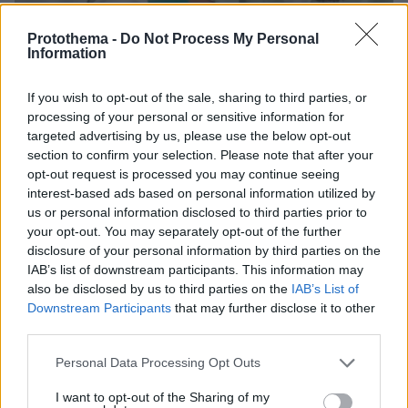
Protothema -
Do Not Process My Personal
Information
If you wish to opt-out of the sale, sharing to third parties, or
processing of your personal or sensitive information for
targeted advertising by us, please use the below opt-out
section to confirm your selection. Please note that after your
30.01.2026, 20:05
opt-out request is processed you may continue seeing
Διαβήτης: Γιατί «χτυπά» διαφορετικά την καρδιά
interest-based ads based on personal information utilized by
ανδρών και γυναικών – Νέα μελέτη εξηγεί
us or personal information disclosed to third parties prior to
your opt-out. You may separately opt-out of the further
Νέα μελέτη δείχνει ότι οι ορμόνες φύλου μπορεί να
disclosure of your personal information by third parties on the
παίζουν καθοριστικό ρόλο στον καρδιαγγειακό
IAB’s list of downstream participants. This information may
κίνδυνο ατόμων με διαβήτη τύπου 2, αναδεικνύοντας
also be disclosed by us to third parties on the
IAB’s List of
σημαντικές διαφορές μεταξύ ανδρών και γυναικών
Downstream Participants
that may further disclose it to other
third parties.
Please note that this website/app uses one or more Google
Personal Data Processing Opt Outs
services and may gather and store information including but
not limited to your visit or usage behaviour. You may click to
I want to opt-out of the Sharing of my