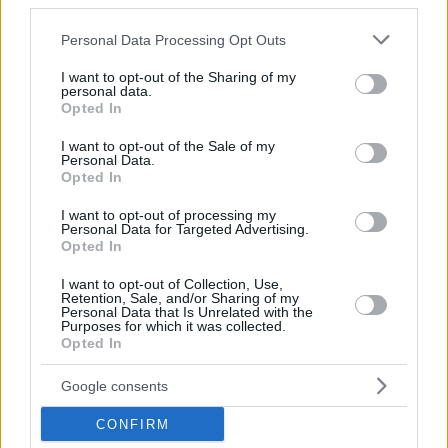
third parties.
27.10.2022, 09:24
Please note that this website/app uses one or more Google
Personal Data Processing Opt Outs
Ο καρκίνος αφήνει ορφανά από μητέρα ένα
services and may gather and store information including but
εκατομμύρια παιδιά κάθε χρόνο
not limited to your visit or usage behaviour. You may click to
I want to opt-out of the Sharing of my
personal data.
Το 78% των θανάτων γυναικών από καρκίνο
grant or deny consent to Google and its third-party tags to
Opted In
use your data for below specified purposes in below Google
αφορούσε ηλικίες κάτω των 50 ετών
consent section.
I want to opt-out of the Sale of my
Personal Data.
Opted In
I want to opt-out of processing my
Personal Data for Targeted Advertising.
Opted In
I want to opt-out of Collection, Use,
Retention, Sale, and/or Sharing of my
Personal Data that Is Unrelated with the
Purposes for which it was collected.
Opted In
Google consents
CONFIRM