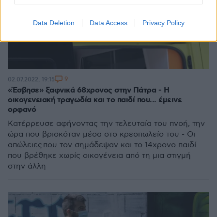
Data Deletion
Data Access
Privacy Policy
9
02.07.2022, 19:15
«Έσβησε» ξαφνικά 68χρονος στην Πάτρα - Η
οικογενειακή τραγωδία και το παιδί που... έμεινε
ορφανό
Κατέρρευσε αφήνοντας την τελευταία του πνοή, την
ώρα που βρισκόταν μέσα στο κρεοπωλείο του - Οι
απώλειες που τον σημάδεψαν και το 14χρονο παιδί
που βρέθηκε χωρίς οικογένεια από τη μια στιγμή
στην άλλη