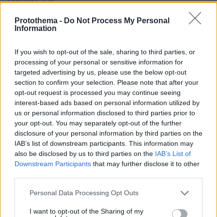
29.03.2022, 11:12
Πρωτοβάθμια Φροντίδα Υγείας: Τι θέλουν οι γιατροί
από το Σύστημα Υγείας
Protothema -
Do Not Process My Personal
Information
Ο Γενικός Γραμματέας της Ελληνικής Ακαδημίας
Γενικής/Οικογενειακής Ιατρικής, Ευάγγελος
If you wish to opt-out of the sale, sharing to third parties, or
Φραγκούλης, εξηγεί στο ygeiamou.gr τι θεωρούν οι
processing of your personal or sensitive information for
γιατροί ότι πρέπει να αλλάξει στο Σύστημα Υγείας
targeted advertising by us, please use the below opt-out
ώστε να αποκτήσει η Ελλάδα λειτουργική και
section to confirm your selection. Please note that after your
αξιόπιστη ΠΦΥ
opt-out request is processed you may continue seeing
interest-based ads based on personal information utilized by
us or personal information disclosed to third parties prior to
your opt-out. You may separately opt-out of the further
disclosure of your personal information by third parties on the
IAB’s list of downstream participants. This information may
also be disclosed by us to third parties on the
IAB’s List of
Downstream Participants
that may further disclose it to other
third parties.
Please note that this website/app uses one or more Google
Personal Data Processing Opt Outs
services and may gather and store information including but
not limited to your visit or usage behaviour. You may click to
I want to opt-out of the Sharing of my