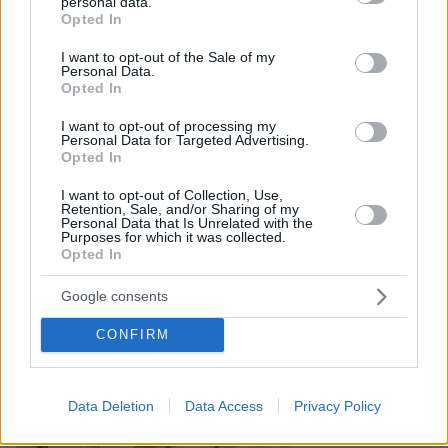
personal data.
grant or deny consent to Google and its third-party tags to
Opted In
use your data for below specified purposes in below Google
consent section.
I want to opt-out of the Sale of my
Personal Data.
Opted In
I want to opt-out of processing my
Personal Data for Targeted Advertising.
Opted In
I want to opt-out of Collection, Use,
26
22.03.2022, 07:16
Retention, Sale, and/or Sharing of my
Τουλάχιστον δύο bonus για τους πολίτες που
Personal Data that Is Unrelated with the
Purposes for which it was collected.
εγγράφονται σε οικογενειακό γιατρό
Opted In
Το νομοσχέδιο του υπουργείου Υγείας τίθεται σε
διαβούλευση - Κίνητρα και στους γιατρούς - Τα
Google consents
ποιοτικά κριτήρια που θα θέτει στις κλινικές ο ΕΟΠΥΥ
CONFIRM
Data Deletion
Data Access
Privacy Policy