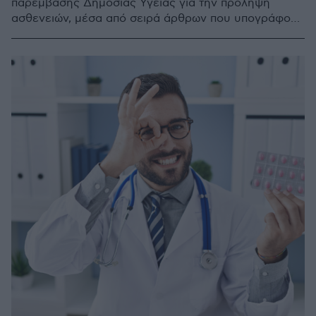
παρέμβασης Δημόσιας Υγείας για την πρόληψη
ασθενειών, μέσα από σειρά άρθρων που υπογράφουν
έγκριτοι επιστήμονες. Διαβάστε το άρθρο του
Εμμανουήλ Σμυρνάκη, Γενικού Οικογενειακού
Ιατρού, Αναπληρωτή Καθηγητή Πρωτοβάθμιας
Φροντίδας Υγείας - Ιατρικής Εκπαίδευσης, Τμήμα
Ιατρικής ΑΠΘ