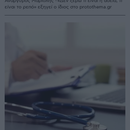
Ανάργυρος Μαριόλης - «Δεν ξέρω τι είναι η άδεια, τι
είναι το ρεπό» εξηγεί ο ίδιος στο protothema.gr