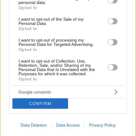
personal data.
Ματσούεφ, ο πιανίστας που ακύρωσε η Κρατική
grant or deny consent to Google and its third-party tags to
Opted In
Ορχήστρα Αθηνών
use your data for below specified purposes in below Google
consent section.
Πολλές άλλες χώρες του έχουν κλείσει την πόρτα τα
I want to opt-out of the Sale of my
Personal Data.
τελευταία χρόνια εξαιτίας των πολιτικών θέσεών του
Opted In
I want to opt-out of processing my
Personal Data for Targeted Advertising.
Opted In
I want to opt-out of Collection, Use,
Retention, Sale, and/or Sharing of my
Personal Data that Is Unrelated with the
Purposes for which it was collected.
Opted In
Google consents
CONFIRM
Data Deletion
Data Access
Privacy Policy