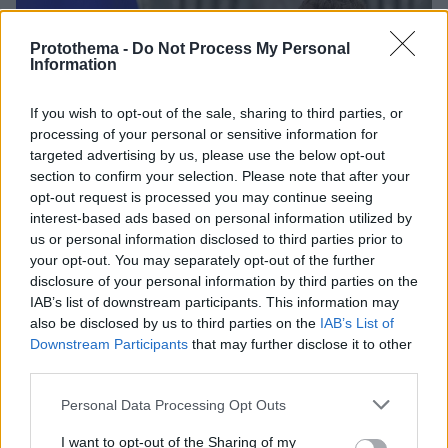
Protothema -
Do Not Process My Personal
Information
If you wish to opt-out of the sale, sharing to third parties, or
processing of your personal or sensitive information for
targeted advertising by us, please use the below opt-out
section to confirm your selection. Please note that after your
opt-out request is processed you may continue seeing
interest-based ads based on personal information utilized by
us or personal information disclosed to third parties prior to
your opt-out. You may separately opt-out of the further
disclosure of your personal information by third parties on the
IAB’s list of downstream participants. This information may
also be disclosed by us to third parties on the
IAB’s List of
Downstream Participants
that may further disclose it to other
third parties.
Please note that this website/app uses one or more Google
Personal Data Processing Opt Outs
services and may gather and store information including but
84
09.09.2025, 10:33
Φανατικός υποστηριχτής του Πούτιν ο Ντένις
not limited to your visit or usage behaviour. You may click to
I want to opt-out of the Sharing of my