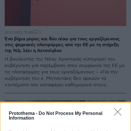
5
24.12.2023, 15:08
Ένα βήμα μπρος και δύο πίσω για τους εργαζόμενους
στις ψηφιακές πλατφόρμες από την ΕΕ με τη στήριξη
της ΝΔ, λέει η Αχτσιόγλου
Η βουλευτής της Νέας Αριστεράς κατηγορεί την
κυβέρνηση για παρέμβαση στην συμφωνία της ΕΕ με
τις πλατφόρμες για τους εργαζόμενους – «Για την
κυβέρνηση του κ. Μητσοτάκη δεν αρκούν τα
χτυπήματα που καταφέρει καθημερινά στους
εργαζόμενους»
Protothema -
Do Not Process My Personal
Information