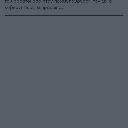
του αόρατοι όσο ήταν πρωθυπουργός», τονίζει ο
κυβερνητικός εκπρόσωπος