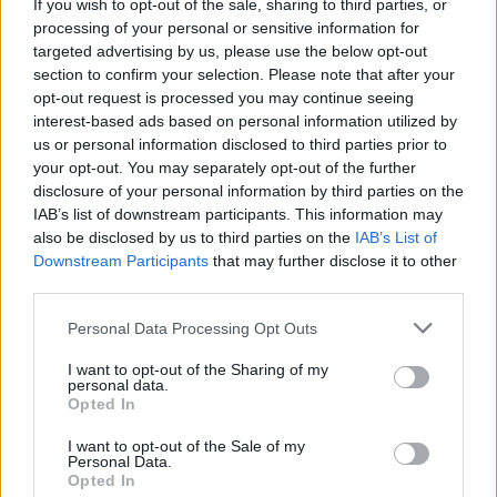
If you wish to opt-out of the sale, sharing to third parties, or
processing of your personal or sensitive information for
targeted advertising by us, please use the below opt-out
section to confirm your selection. Please note that after your
opt-out request is processed you may continue seeing
interest-based ads based on personal information utilized by
us or personal information disclosed to third parties prior to
your opt-out. You may separately opt-out of the further
disclosure of your personal information by third parties on the
IAB’s list of downstream participants. This information may
also be disclosed by us to third parties on the
IAB’s List of
Downstream Participants
that may further disclose it to other
third parties.
Please note that this website/app uses one or more Google
Personal Data Processing Opt Outs
services and may gather and store information including but
not limited to your visit or usage behaviour. You may click to
I want to opt-out of the Sharing of my
20
13.12.2023, 17:50
personal data.
ΕΕ: Υπάλληλοι και όχι συνεργάτες οι εργαζόμενοι σε
grant or deny consent to Google and its third-party tags to
Opted In
πλατφόρμες τύπου Uber και delivery
use your data for below specified purposes in below Google
consent section.
I want to opt-out of the Sale of my
Πότε οι πλατφόρμες θα είναι υποχρεωμένες να
Personal Data.
αναγνωρίζουν πλήρη δικαιώματα – Η συμφωνία της
Opted In