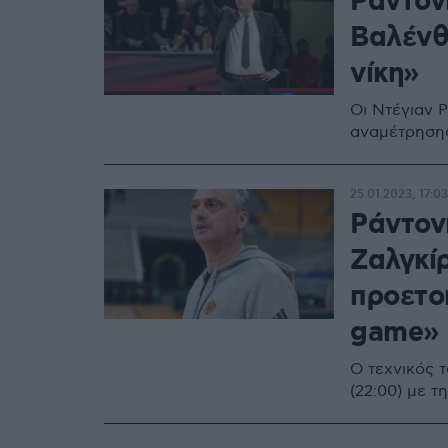
Ράντον
Βαλένθ
νίκη»
Οι Ντέγιαν Ρ
αναμέτρησης
25.01.2023, 17:03
Ράντον
Ζαλγκίρ
προετοι
game»
Ο τεχνικός 
(22:00) με τ