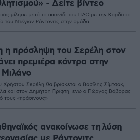
λητισμού» - Δείτε βίντεο
πάς μίλησε μετά το παιχνίδι του ΠΑΟ με την Καρδίτσα
ία του Ντέγιαν Ράντονιτς στην ομάδα
η η πρόσληψη του Σερέλη στον
άνει πρεμιέρα κόντρα στην
 Μιλάνο
υ Χρήστου Σερέλη θα βρίσκεται ο Βασίλης Σίμτσακ,
πλα και στον Δημήτρη Πρίφτη, ενώ ο Γιώργος Βόβορας
ό τους «πράσινους»
θηναϊκός ανακοίνωσε τη λύση
νεργασίας με Ράντονιτς