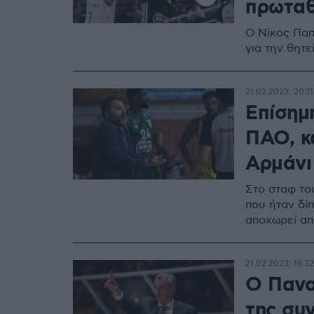
πρωταθ
Ο Νίκος Παπ
για την θητε
21.02.2023, 20:11
Επίσημ
ΠΑΟ, κ
Αρμάνι
Στο σταφ το
που ήταν δί
αποχωρεί απ
21.02.2023, 19:32
Ο Πανα
της συ