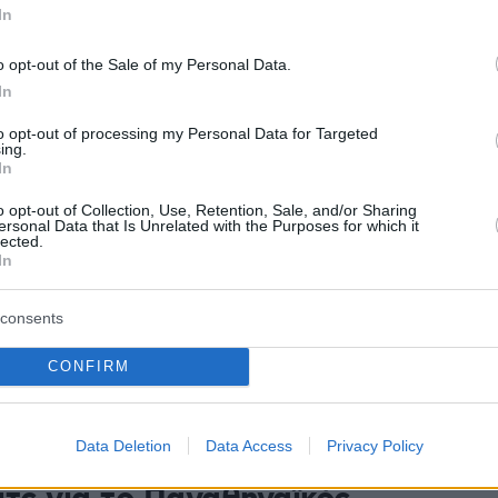
τ άνοιξε την πόρτα στον
In
ναϊκό για τον Ποτσέκο
o opt-out of the Sale of my Personal Data.
τέλνουν τον Τζιανμάρκο Ποτσέκο στον Παναθηναϊκό και
In
της ομοσπονδίας της χώρας δεν έχει πρόβλημα με
to opt-out of processing my Personal Data for Targeted
ηλη ενασχόληση
ing.
In
o opt-out of Collection, Use, Retention, Sale, and/or Sharing
ersonal Data that Is Unrelated with the Purposes for which it
τα ο Ποτσέκο για αντί-
lected.
In
ιτς στον Παναθηναϊκό
consents
ιος τεχνικός εάν δεν τα καταφέρει και στο Final-8
υ δύσκολα θα μείνει στον ΠΑΟ με τον Ιταλό που είχε
CONFIRM
ω στον Αντετοκούνμπο ν να είναι υποψήφιος
της του
Data Deletion
Data Access
Privacy Policy
1
0