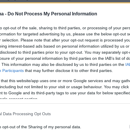
 όπως ήθελε στο 3ο δεκάλεπτο»
ma -
Do Not Process My Personal Information
ντονιτς μίλησε για το κλειδί της πρόκρισης του
στον τελικό του Κυπέλλου
to opt-out of the sale, sharing to third parties, or processing of your per
formation for targeted advertising by us, please use the below opt-out s
r selection. Please note that after your opt-out request is processed y
14
eing interest-based ads based on personal information utilized by us or
 στον τελικό του Κυπέλλου ο
disclosed to third parties prior to your opt-out. You may separately opt-
losure of your personal information by third parties on the IAB’s list of
ακός, 81-65 τον Παναθηναϊκό
. This information may also be disclosed by us to third parties on the
IA
κλειο - Δείτε βίντεο
Participants
that may further disclose it to other third parties.
 that this website/app uses one or more Google services and may gath
σερί νίκη του επί του Παναθηναϊκού ο Ολυμπιακός
including but not limited to your visit or usage behaviour. You may click 
στον τελικό του Κυπέλλου μπάσκετ και θα διεκδικήσει
 to Google and its third-party tags to use your data for below specifi
(19:15) την 11η κούπα απέναντι στο Περιστέρι
ogle consent section.
l Data Processing Opt Outs
δρος της ιταλικής ομοσπονδίας
o opt-out of the Sharing of my personal data.