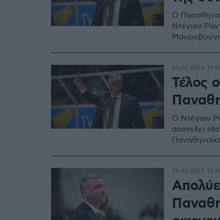
Ο Παναθηναϊ
Ντέγιαν Ράν
Μαυροβούνι
20.02.2023, 19:5
Τέλος ο
Παναθη
Ο Ντέγιαν Ρ
αποτελεί πλ
Παναθηναϊκ
20.02.2023, 12:2
Απολύε
Παναθη