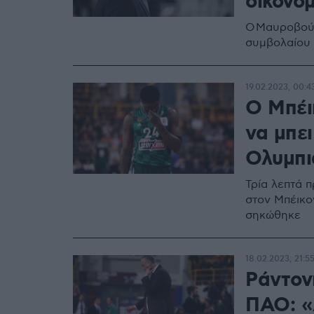
οικονομ
Ο Μαυροβούν
συμβολαίου 
19.02.2023, 00:4
Ο Μπέι
να μπει
Ολυμπι
Τρία λεπτά 
στον Μπέικο
σηκώθηκε
18.02.2023, 21:5
Ράντον
ΠΑΟ: «