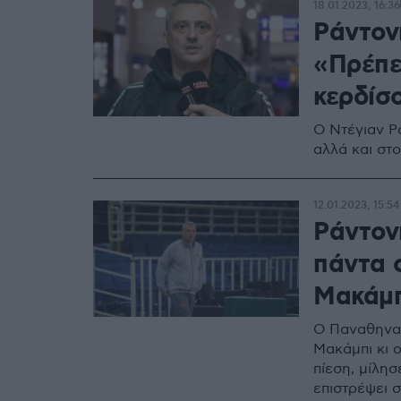
18.01.2023, 16:36
Ράντον
«Πρέπε
κερδίσ
Ο Ντέγιαν Ρ
αλλά και στ
12.01.2023, 15:54
Ράντον
πάντα 
Μακάμπ
Ο Παναθηναϊκ
Μακάμπι κι ο
πίεση, μίλησ
επιστρέψει σ