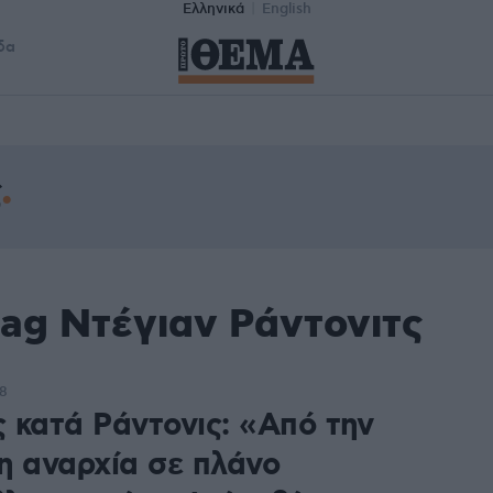
Ελληνικά
English
δα
ς
tag Ντέγιαν Ράντονιτς
08
 κατά Ράντονις: «Από την
η αναρχία σε πλάνο