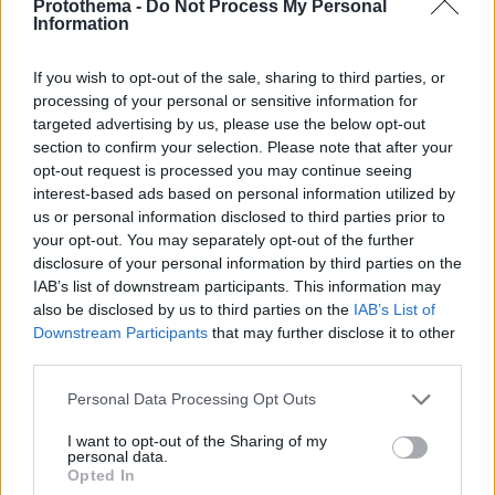
Protothema -
Do Not Process My Personal
Information
If you wish to opt-out of the sale, sharing to third parties, or
processing of your personal or sensitive information for
targeted advertising by us, please use the below opt-out
section to confirm your selection. Please note that after your
opt-out request is processed you may continue seeing
interest-based ads based on personal information utilized by
us or personal information disclosed to third parties prior to
your opt-out. You may separately opt-out of the further
disclosure of your personal information by third parties on the
IAB’s list of downstream participants. This information may
also be disclosed by us to third parties on the
IAB’s List of
Downstream Participants
that may further disclose it to other
third parties.
4
30.12.2024, 16:48
Please note that this website/app uses one or more Google
Personal Data Processing Opt Outs
Δωρεά δύο υπερσύγχρονων συστημάτων αιμοκάθαρσης
services and may gather and store information including but
στη μνήμη του Βαρδή Βαρδινογιάννη από την οικογένειά
not limited to your visit or usage behaviour. You may click to
I want to opt-out of the Sharing of my
personal data.
του στο Νοσοκομείο Ρεθύμνου
grant or deny consent to Google and its third-party tags to
Opted In
use your data for below specified purposes in below Google
H Διοίκηση του Γενικού Νοσοκομείου Ρεθύμνου