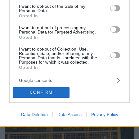
consent section.
I want to opt-out of the Sale of my
εξέφρασε θερμές ευχαριστίες προς την Motor Oil και
Personal Data.
την οικογένεια Βαρδινογιάννη
Opted In
I want to opt-out of processing my
Personal Data for Targeted Advertising.
Opted In
I want to opt-out of Collection, Use,
Retention, Sale, and/or Sharing of my
Personal Data that Is Unrelated with the
Purposes for which it was collected.
Opted In
Google consents
CONFIRM
Data Deletion
Data Access
Privacy Policy