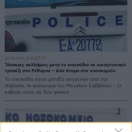
20
20.04.2025, 10:03
Τέσσερις συλλήψεις μετά το επεισόδιο σε οικογενειακό
τραπέζι στο Ρέθυμνο – Δύο άτομα στο νοσοκομείο
Το επεισόδιο έγινε μεταξύ συγγενών από την
Αλβανία, το απόγευμα του Μεγάλου Σαββάτου – Ο
καβγάς έγινε σε δύο φάσεις