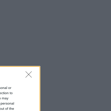
sonal or
ection to
ou may
 personal
out of the