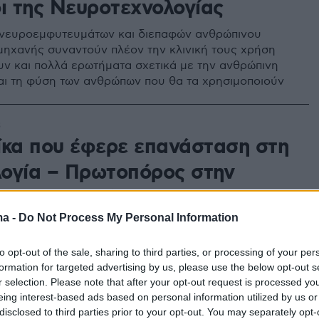
οι της Νευροτεχνολογίας
 νευροεμφυτευμάτων και διεπαφών ανθρώπινου
ηχανής συναντούν πλέον την κλινική τους χρήση
υν και πολλά ερωτήματα σχετικά με την ανθρώπινη
αι τη φύση των ανθρώπων που θα τα χρησιμοποιούν
3
ίκα που έφερε επανάσταση στη
ογία – Πρωτοπόρος στην
η και τη ζωή
ma -
Do Not Process My Personal Information
Buckingham Young, αψήφισε τις προσωπικές της
κατάφερε να επικρατήσει σε έναν ανδροκρατούμενο
to opt-out of the sale, sharing to third parties, or processing of your per
 προσφέρει μέσα από τα επιστημονικά της
formation for targeted advertising by us, please use the below opt-out s
 - Μια αληθινή έμπνευση για το μέλλον
r selection. Please note that after your opt-out request is processed y
eing interest-based ads based on personal information utilized by us or
disclosed to third parties prior to your opt-out. You may separately opt-
9