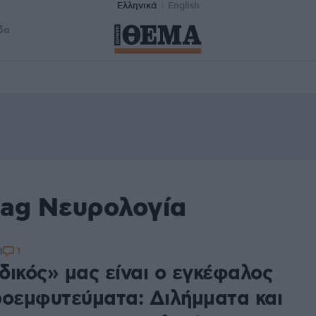
Ελληνικά
English
δα
tag Νευρολογία
1
4
δικός» μας είναι o εγκέφαλος
ροεμφυτεύματα: Διλήμματα και