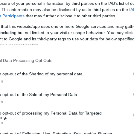
losure of your personal information by third parties on the IAB’s list of
Γεωργιάδης: Τονίζει την ανάγκη
. This information may also be disclosed by us to third parties on the
IA
ς στρατηγικής αντιμετώπισης
Participants
that may further disclose it to other third parties.
 that this website/app uses one or more Google services and may gath
σου Πάρκινσον
including but not limited to your visit or usage behaviour. You may click 
 to Google and its third-party tags to use your data for below specifi
αναπτυσσόμενη νευρολογική ασθένεια απαιτεί ειδικό
ogle consent section.
ης στην Ελλάδα ώστε να καταγράφονται με ακρίβεια
, να υπάρχει επαρκής πρόληψη και ακριβής διάγνωση
l Data Processing Opt Outs
o opt-out of the Sharing of my personal data.
ό έχουν άνθρωποι και παπαγάλοι
In
φορά την ομιλία
o opt-out of the Sale of my Personal Data.
In
ς μελέτησαν μπατζεριγκάρ, ένα είδος μικρών
νωστό για τη μίμηση της ανθρώπινης ομιλίας
to opt-out of processing my Personal Data for Targeted
ing.
In
30
o opt-out of Collection, Use, Retention, Sale, and/or Sharing