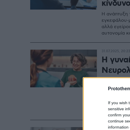
κίνδυν
Η ανάπτυξη
εγκεφάλου-μ
αλλά εγείρο
αυτονομία κ
31.07.2025, 20:2
Η γυνα
Νευρολ
επιστήμ
Protothe
Η δρ. Anne 
δυσκολίες, 
If you wish 
χώρο και να
sensitive in
επιτεύγματα
confirm you
continue se
information 
29.04.2025, 16:4