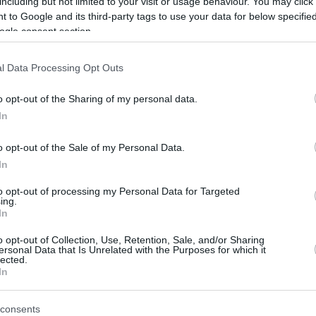
including but not limited to your visit or usage behaviour. You may click 
 to Google and its third-party tags to use your data for below specifi
σης της βίλας ορίστηκε στα 500 εκατ. ευρώ – Στους
ogle consent section.
είχαν φιλοξενηθεί παγκόσμιοι ηγέτες αλλά και τα
α πάρτι που σημάδεψαν την πολιτική καριέρα του
l Data Processing Opt Outs
o opt-out of the Sharing of my personal data.
28
In
ντεπίθεση οι αγαπημένες του
o opt-out of the Sale of my Personal Data.
υσκόνι μετά το «στοπ» της
In
νειας στα 2.500 ευρώ τον μήνα
to opt-out of processing my Personal Data for Targeted
ing.
 20 νεαρές γυναίκες διαμήνυσαν ότι δεν δέχονται την
In
ν κληρονόμων - «Προσβάλλουν τη μνήμη του πατέρα
o opt-out of Collection, Use, Retention, Sale, and/or Sharing
ersonal Data that Is Unrelated with the Purposes for which it
lected.
In
73
 στα 2.500 ευρώ το μήνα για
consents