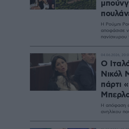
μπούνγ
πουλάνε
Η Ρούμπι Ρο
αποφάσισε να
πανίσχυρου 
04.06.2026, 20:
Ο Ιταλ
Νικόλ 
πάρτι 
Μπερλο
Η απόφαση σ
ανηλίκου πο