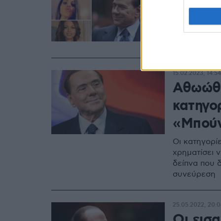
τις 20
Η οικογένει
μηνιαία δώρ
15.02.2023, 14:54
Αθωώθη
κατηγο
«Μπού
Οι κατηγορί
χρηματίσει 
δείπνα που 
συνεύρεση
25.05.2022, 20:
Οι εισα