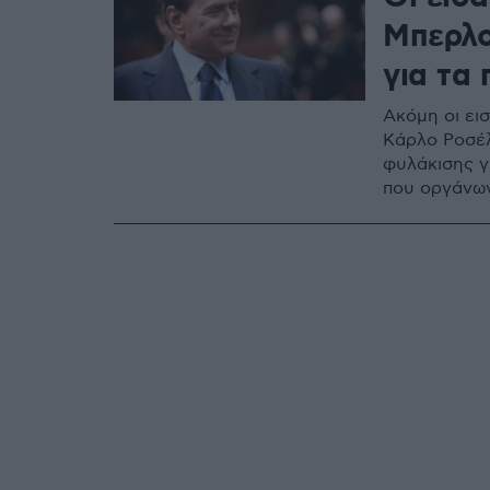
Μπερλο
για τα
Ακόμη οι ει
Κάρλο Ροσέλ
φυλάκισης γι
που οργάνω