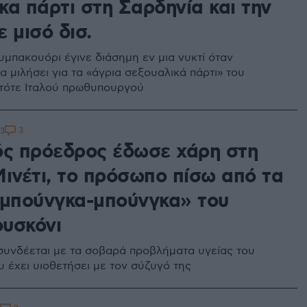
κα πάρτι στη Σαρδηνία και την
 μισό δισ.
υμπακουόρι έγινε διάσημη εν μια νυκτί όταν
 μιλήσει για τα «άγρια σεξουαλικά πάρτι» του
τότε Ιταλού πρωθυπουργού
3
03
ός πρόεδρος έδωσε χάρη στη
Μινέτι, το πρόσωπο πίσω από τα
«μπούνγκα-μπούνγκα» του
υσκόνι
υνδέεται με τα σοβαρά προβλήματα υγείας του
υ έχει υιοθετήσει με τον σύζυγό της