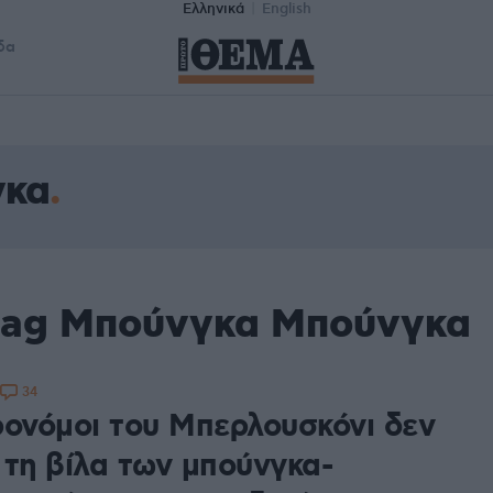
Ελληνικά
English
δα
γκα
 tag Μπούνγκα Μπούνγκα
34
ρονόμοι του Μπερλουσκόνι δεν
 τη βίλα των μπούνγκα-