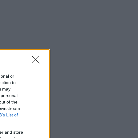
sonal or
ection to
ou may
 personal
out of the
 downstream
B’s List of
er and store