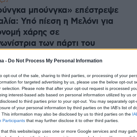
2
ούνγκα μπούνγκα» επέστρεψε
αλία: Υπό πίεση η Μελόνι για
ονομή χάρης σε
ωνίστρια των πάρτι του
υσκόνι
ma -
Do Not Process My Personal Information
ευση ζητά από την πρωθυπουργό να αποπέμψει τον
αιοσύνης για ην απονομή χάρης στη Νικόλ Μινέτι, η
to opt-out of the sale, sharing to third parties, or processing of your per
καταδικαστεί για τον ρόλο της στη στρατολόγηση
formation for targeted advertising by us, please use the below opt-out s
 τα διαβόητα πάρτι του «Καβαλιέρε»
r selection. Please note that after your opt-out request is processed y
eing interest-based ads based on personal information utilized by us or
disclosed to third parties prior to your opt-out. You may separately opt-
6
losure of your personal information by third parties on the IAB’s list of
ώληση η Βίλα Σερτόσα στη
. This information may also be disclosed by us to third parties on the
IA
Participants
that may further disclose it to other third parties.
ία που έκανε τα πάρτι
 that this website/app uses one or more Google services and may gath
γκα μπούνγκα» ο Μπερλουσκόνι