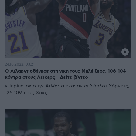
24.10.2022, 03:21
Ο Λίλαρντ οδήγησε στη νίκη τους Μπλέιζερς, 106-104
κόντρα στους Λέικερς - Δείτε βίντεο
«Περίπατο» στην Ατλάντα έκαναν οι Σάρλοτ Χόρνετς,
126-109 τους Χοκς