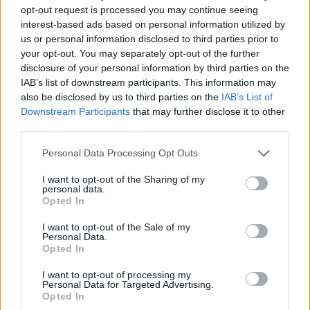
opt-out request is processed you may continue seeing
interest-based ads based on personal information utilized by
us or personal information disclosed to third parties prior to
your opt-out. You may separately opt-out of the further
disclosure of your personal information by third parties on the
IAB’s list of downstream participants. This information may
also be disclosed by us to third parties on the
IAB’s List of
Downstream Participants
that may further disclose it to other
third parties.
Please note that this website/app uses one or more Google
Personal Data Processing Opt Outs
services and may gather and store information including but
16.07.2021, 19:01
not limited to your visit or usage behaviour. You may click to
I want to opt-out of the Sharing of my
personal data.
Μπλέιζερς: Έτοιμος να ζητήσει ανταλλαγή τις επόμενες
grant or deny consent to Google and its third-party tags to
Opted In
ημέρες ο Λίλαρντ
use your data for below specified purposes in below Google
consent section.
Αμερικανικά δημοσιεύματα κάνουν λόγω πως ο
I want to opt-out of the Sale of my
Personal Data.
Ντέμιαν Λίλαρντ σκέφτεται πολύ σοβαρά τις
Opted In
επόμενες ημέρες να ζητήσει επίσημα ανταλλαγή από
τους Πόρτλαντ Τρέιλ Μπλέιζερς
I want to opt-out of processing my
Personal Data for Targeted Advertising.
Opted In