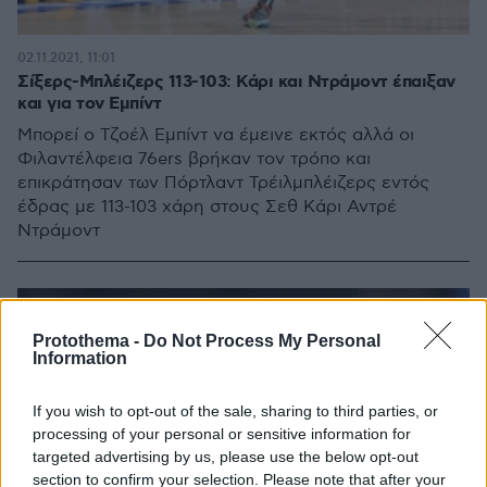
02.11.2021, 11:01
Σίξερς-Μπλέιζερς 113-103: Κάρι και Ντράμοντ έπαιξαν
και για τον Εμπίντ
Μπορεί ο Τζοέλ Εμπίντ να έμεινε εκτός αλλά οι
Φιλαντέλφεια 76ers βρήκαν τον τρόπο και
επικράτησαν των Πόρτλαντ Τρέιλμπλέιζερς εντός
έδρας με 113-103 χάρη στους Σεθ Κάρι Αντρέ
Ντράμοντ
Protothema -
Do Not Process My Personal
Information
If you wish to opt-out of the sale, sharing to third parties, or
processing of your personal or sensitive information for
targeted advertising by us, please use the below opt-out
section to confirm your selection. Please note that after your