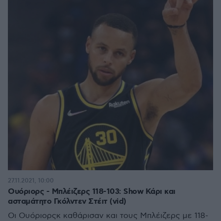
27.11.2021, 10:00
Oυόριορς - Μπλέιζερς 118-103: Show Κάρι και
ασταμάτητο Γκόλντεν Στέιτ (vid)
Οι Ουόριορςκ καθάρισαν και τους Μπλέιζερς με 118-