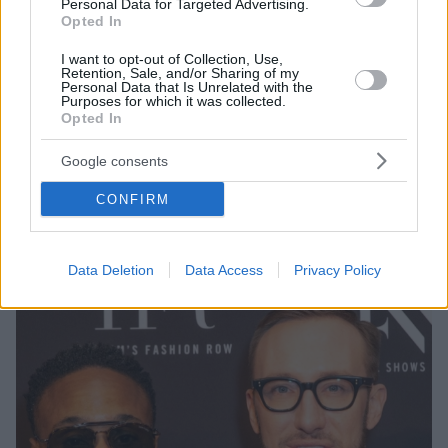
Personal Data for Targeted Advertising.
Opted In
I want to opt-out of Collection, Use,
Retention, Sale, and/or Sharing of my
Personal Data that Is Unrelated with the
Purposes for which it was collected.
2
10.08.2023, 13:05
Opted In
Ο Μπίλι Πόρτερ πουλάει το σπίτι του λόγω της απεργίας
των ηθοποιών
Google consents
Ανασφάλεια για το μέλλον έχει προκαλέσει στους
CONFIRM
ηθοποιούς η απεργία που συνεχίζεται στο Χόλιγουντ
- Κανείς δεν ξέρει πόσο θα διαρκέσει
Data Deletion
Data Access
Privacy Policy