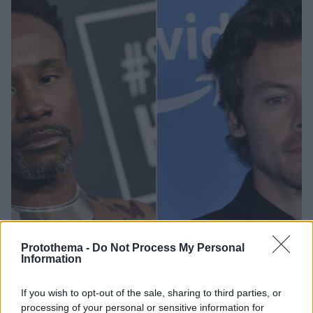
Protothema -
Do Not Process My Personal
Information
8
14.08.2023, 19:04
If you wish to opt-out of the sale, sharing to third parties, or
Μπίλι Πόρτερ για Χάρι Στάιλς: «Είναι λευκός και στρέιτ
processing of your personal or sensitive information for
γι' αυτό ήταν στο εξώφυλλο της Vogue»