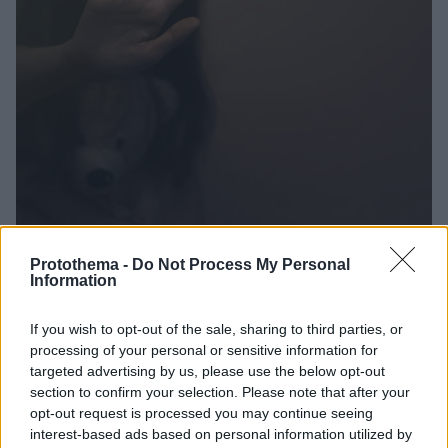
Protothema -
Do Not Process My Personal
Information
1
28.02.2023, 19:35
Γερμανός μπέιμπι σίτερ καταδικάστηκε για σεξουαλική
κακοποίηση παιδιών
If you wish to opt-out of the sale, sharing to third parties, or
processing of your personal or sensitive information for
Οι αστυνομικοί είπαν ότι ο 45χρονος εγκληματίας
targeted advertising by us, please use the below opt-out
κατά «βρεφών, παιδιών και εφήβων, μοιράστηκε
section to confirm your selection. Please note that after your
βίντεο και εικόνες ασύλληπτης βαρβαρότητας στο
opt-out request is processed you may continue seeing
διαδίκτυο»
interest-based ads based on personal information utilized by