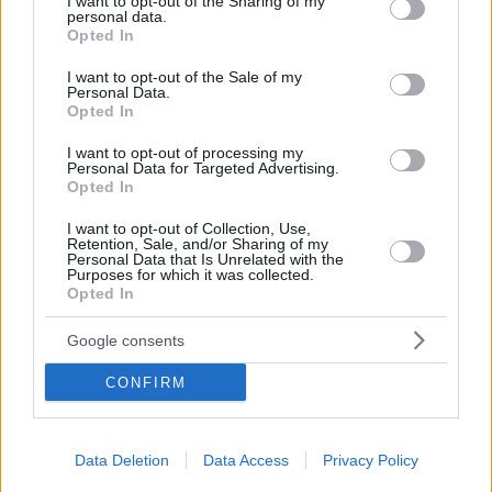
not limited to your visit or usage behaviour. You may click to
I want to opt-out of the Sharing of my
Ο 39χρονος Ρανταμέλ Φαλκάο υπέγραψε συμβόλαιο με
personal data.
grant or deny consent to Google and its third-party tags to
τη Μιγιονάριος
Opted In
use your data for below specified purposes in below Google
Ο Κολομβιανός επιθετικός, έξι μήνες μετά την
consent section.
I want to opt-out of the Sale of my
αποχώρηση του από την ομάδα της καρδιάς του,
Personal Data.
αποφάσiσε να επιστρέψει για το δικό του last dance
Opted In
I want to opt-out of processing my
Personal Data for Targeted Advertising.
Opted In
I want to opt-out of Collection, Use,
Retention, Sale, and/or Sharing of my
Personal Data that Is Unrelated with the
Purposes for which it was collected.
Opted In
Google consents
CONFIRM
Data Deletion
Data Access
Privacy Policy