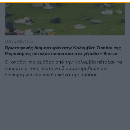
21.08.2025, 18:55
Πρωτοφανής διαμαρτυρία στην Κολομβία: Οπαδοί της
Μιγιονάριος πέταξαν παπούτσια στο γήπεδο - Βίντεο
Οι οπαδοί της ομάδας από την Κολομβία πέταξαν τα
παπούτσια τους, ώστε να διαμαρτυρηθούν στη
διοίκηση για την κακή εικόνα της ομάδας