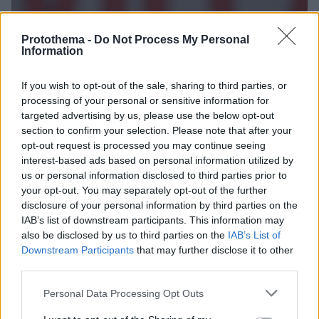
Protothema -
Do Not Process My Personal
Information
If you wish to opt-out of the sale, sharing to third parties, or
processing of your personal or sensitive information for
targeted advertising by us, please use the below opt-out
section to confirm your selection. Please note that after your
opt-out request is processed you may continue seeing
interest-based ads based on personal information utilized by
us or personal information disclosed to third parties prior to
your opt-out. You may separately opt-out of the further
disclosure of your personal information by third parties on the
IAB’s list of downstream participants. This information may
also be disclosed by us to third parties on the
IAB’s List of
Downstream Participants
that may further disclose it to other
third parties.
Please note that this website/app uses one or more Google
Personal Data Processing Opt Outs
services and may gather and store information including but
07.01.2026, 21:47