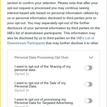
section to confirm your selection. Please note that after your
opt-out request is processed you may continue seeing
interest-based ads based on personal information utilized by
us or personal information disclosed to third parties prior to
your opt-out. You may separately opt-out of the further
disclosure of your personal information by third parties on the
IAB’s list of downstream participants. This information may
also be disclosed by us to third parties on the
IAB’s List of
Downstream Participants
that may further disclose it to other
third parties.
1
03.07.2023, 09:21
Ο Μαντς Μίκελσεν προτιμάει να παίζει «χαμένους»
Please note that this website/app uses one or more Google
Personal Data Processing Opt Outs
παρά «χαριτωμένους» ρόλους
services and may gather and store information including but
«Οι χαμένοι έχουν πλάκα, επειδή τους ξέρουμε,
not limited to your visit or usage behaviour. You may click to
I want to opt-out of the Sharing of my
personal data.
μπορεί να έχεις βρεθεί κι εσύ σε αυτή την κατάσταση
grant or deny consent to Google and its third-party tags to
Opted In
μερικές φορές» δήλωσε ο ηθοποιός
use your data for below specified purposes in below Google
consent section.
I want to opt-out of the Sale of my
Personal Data.
Opted In
I want to opt-out of processing my
Personal Data for Targeted Advertising.
Opted In