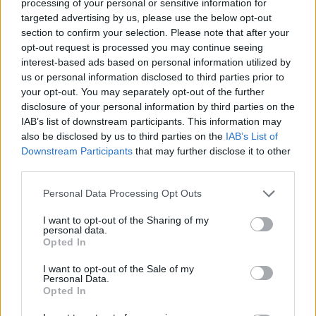
processing of your personal or sensitive information for
targeted advertising by us, please use the below opt-out
section to confirm your selection. Please note that after your
opt-out request is processed you may continue seeing
interest-based ads based on personal information utilized by
us or personal information disclosed to third parties prior to
your opt-out. You may separately opt-out of the further
disclosure of your personal information by third parties on the
IAB’s list of downstream participants. This information may
also be disclosed by us to third parties on the
IAB’s List of
Downstream Participants
that may further disclose it to other
third parties.
25.06.2019, 16:16
Ευάγγελος Αντώναρος: Το μήνυμα για τον ένα χρόνο
Please note that this website/app uses one or more Google
Personal Data Processing Opt Outs
από τον θάνατο του αδελφού του, Μάνου
services and may gather and store information including but
not limited to your visit or usage behaviour. You may click to
I want to opt-out of the Sharing of my
«Μαύρη μέρα η σημερινή για μένα. Πριν ένα χρόνο
personal data.
grant or deny consent to Google and its third-party tags to
ακριβώς, Δευτέρα αργά το απόγευμα, ο Μάνος, ο
Opted In
use your data for below specified purposes in below Google
αδελφός μου ο μονάκριβος, μεταφέρθηκε βαρειά
consent section.
I want to opt-out of the Sale of my
άρρωστος στο νοσοκομείο»
Personal Data.
Opted In