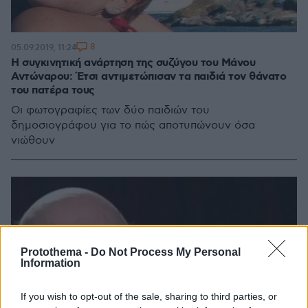
8
05.09.2019, 11:24
H συγκινητική ανάρτηση της συζύγου του Μάνου
Αντώναρου: Έτσι αντιμετώπισαν τα παιδιά τον θάνατο
του πατέρα τους
Οι φωτογραφίες των δύο παιδιών του
δημοσιογράφου για το πώς αποτυπώνουν όσα
νιώθουν
Protothema -
Do Not Process My Personal
Information
If you wish to opt-out of the sale, sharing to third parties, or