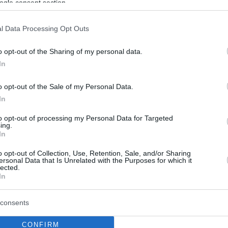
ogle consent section.
11
νος γιος του Ιμπραΐμοβιτς
l Data Processing Opt Outs
ένα γκολ που θα ζήλευε και ο
o opt-out of the Sharing of my personal data.
In
 του - Δείτε βίντεο
o opt-out of the Sale of my Personal Data.
 Ιμπραΐμοβιτς, ο οποίος αγωνίζεται με την ομάδα
αν, δείχνει ότι έχει... κληρονομήσει τα γονίδια του
In
to opt-out of processing my Personal Data for Targeted
ing.
In
o opt-out of Collection, Use, Retention, Sale, and/or Sharing
ersonal Data that Is Unrelated with the Purposes for which it
lected.
In
consents
CONFIRM