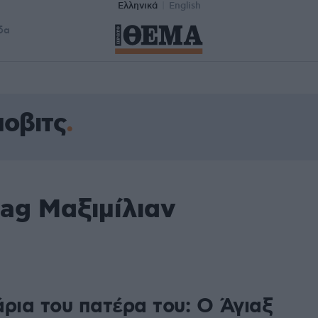
Ελληνικά
English
δα
μοβιτς
ag Μαξιμίλιαν
άρια του πατέρα του: Ο Άγιαξ