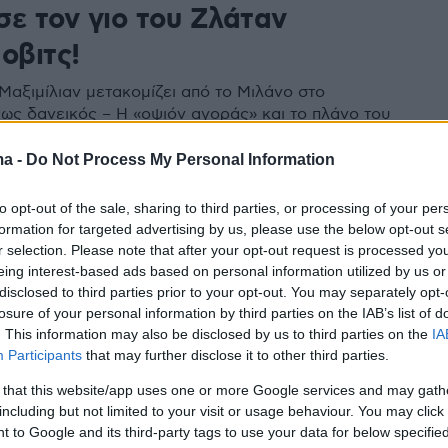
σε τον γιο του Ζλάταν
οβιτς!
Μαξιμίλιαν μετακομίζει από το Μιλάνο στο
ως δανεικός – Η «οψιόν αγοράς» και το πλάνο του
α τον διάδοχο του θρυλικού Σουηδού
ma -
Do Not Process My Personal Information
1
to opt-out of the sale, sharing to third parties, or processing of your per
ο έπεσε κάτω από τη μηλιά: Ο
formation for targeted advertising by us, please use the below opt-out s
r selection. Please note that after your opt-out request is processed y
υ Ζλάταν Ιμπραΐμοβιτς για
eing interest-based ads based on personal information utilized by us or
disclosed to third parties prior to your opt-out. You may separately opt-
φορά στην αποστολή της
losure of your personal information by third parties on the IAB’s list of
 ομάδας της Μίλαν
. This information may also be disclosed by us to third parties on the
IA
Participants
that may further disclose it to other third parties.
 της Μίλαν έφεραν για πρώτη φορά τον Μαξιμιλιάν
 that this website/app uses one or more Google services and may gath
 στην αποστολή των «Ροσονέρι» για τον ημιτελικό του
including but not limited to your visit or usage behaviour. You may click 
ταλίας κόντρα στην Νάπολι
 to Google and its third-party tags to use your data for below specifi