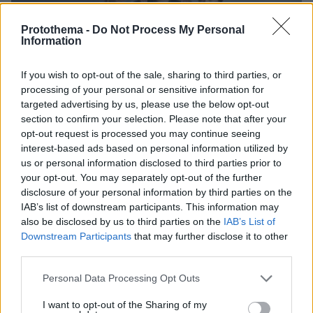
Protothema -
Do Not Process My Personal
Information
If you wish to opt-out of the sale, sharing to third parties, or
processing of your personal or sensitive information for
targeted advertising by us, please use the below opt-out
section to confirm your selection. Please note that after your
opt-out request is processed you may continue seeing
interest-based ads based on personal information utilized by
us or personal information disclosed to third parties prior to
your opt-out. You may separately opt-out of the further
disclosure of your personal information by third parties on the
IAB’s list of downstream participants. This information may
also be disclosed by us to third parties on the
IAB’s List of
Downstream Participants
that may further disclose it to other
third parties.
4
08.11.2019, 11:47
Please note that this website/app uses one or more Google
Personal Data Processing Opt Outs
Τηλεθέαση: Σμήνος... Άγριων Μελισσών έπεσε στο
services and may gather and store information including but
Λόγω Τιμής και το εξαφάνισε
not limited to your visit or usage behaviour. You may click to
I want to opt-out of the Sharing of my