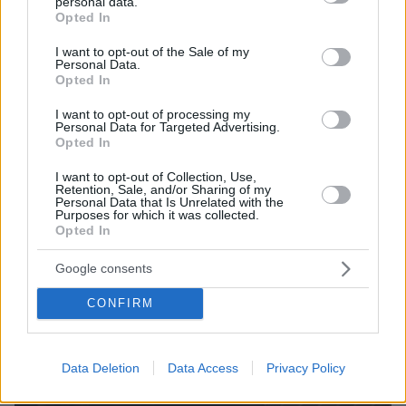
personal data.
Χωρίς αντίπαλο στην prime time η σειρά εποχής του
grant or deny consent to Google and its third-party tags to
Opted In
ΑΝΤ1
use your data for below specified purposes in below Google
consent section.
I want to opt-out of the Sale of my
Personal Data.
Opted In
I want to opt-out of processing my
Personal Data for Targeted Advertising.
Opted In
I want to opt-out of Collection, Use,
Retention, Sale, and/or Sharing of my
Personal Data that Is Unrelated with the
Purposes for which it was collected.
Opted In
Google consents
CONFIRM
Data Deletion
Data Access
Privacy Policy