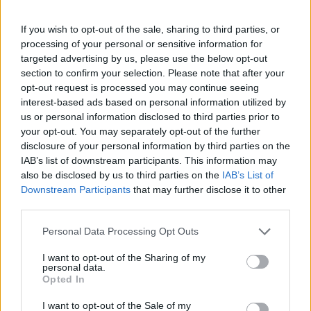
If you wish to opt-out of the sale, sharing to third parties, or
processing of your personal or sensitive information for
targeted advertising by us, please use the below opt-out
section to confirm your selection. Please note that after your
opt-out request is processed you may continue seeing
interest-based ads based on personal information utilized by
us or personal information disclosed to third parties prior to
your opt-out. You may separately opt-out of the further
disclosure of your personal information by third parties on the
IAB’s list of downstream participants. This information may
also be disclosed by us to third parties on the
IAB’s List of
Downstream Participants
that may further disclose it to other
third parties.
1
02.11.2023, 12:10
Please note that this website/app uses one or more Google
Personal Data Processing Opt Outs
Ποια είναι τα οφέλη του κρύου ντους - Οι ειδικοί
services and may gather and store information including but
εξηγούν
not limited to your visit or usage behaviour. You may click to
I want to opt-out of the Sharing of my
personal data.
grant or deny consent to Google and its third-party tags to
Πώς αυτό το «μίνι σοκ» που προκαλεί το κρύο νερό
Opted In
use your data for below specified purposes in below Google
στο σώμα μας μπορεί να κάνει θαύματα
consent section.
I want to opt-out of the Sale of my