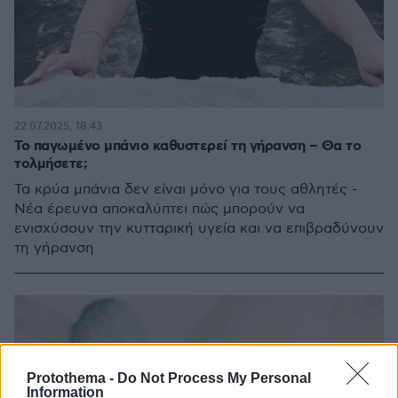
22.07.2025, 18:43
Το παγωμένο μπάνιο καθυστερεί τη γήρανση – Θα το
τολμήσετε;
Τα κρύα μπάνια δεν είναι μόνο για τους αθλητές -
Νέα έρευνα αποκαλύπτει πώς μπορούν να
ενισχύσουν την κυτταρική υγεία και να επιβραδύνουν
τη γήρανση
Protothema -
Do Not Process My Personal
Information