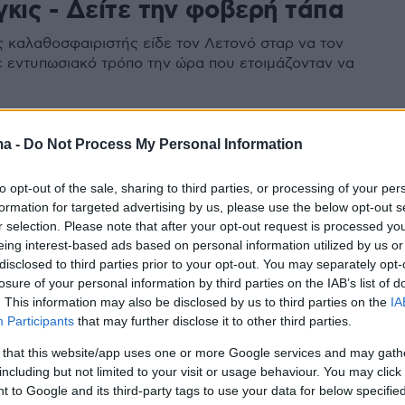
γκις - Δείτε την φοβερή τάπα
 καλαθοσφαιριστής είδε τον Λετονό σταρ να τον
ε εντυπωσιακό τρόπο την ώρα που ετοιμάζονταν να
9
ma -
Do Not Process My Personal Information
νία κέρδισε άνετα 78-62 την
to opt-out of the sale, sharing to third parties, or processing of your per
αλία, αλλά έχασε Ζάγκαρς,
formation for targeted advertising by us, please use the below opt-out s
r selection. Please note that after your opt-out request is processed y
eing interest-based ads based on personal information utilized by us or
disclosed to third parties prior to your opt-out. You may separately opt-
άρη στον τρομερό Πορζίνγκις πήρε τη νίκη επί της
losure of your personal information by third parties on the IAB’s list of
, όμως είδε τους Ζάγκαρς και Ζόρικς να αποχωρούν
. This information may also be disclosed by us to third parties on the
IA
από την αναμέτρηση για την 4η αγωνιστική του
Participants
that may further disclose it to other third parties.
2025
 that this website/app uses one or more Google services and may gath
including but not limited to your visit or usage behaviour. You may click 
6
 to Google and its third-party tags to use your data for below specifi