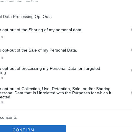
ket 2025: Πρώτη νίκη για την
ogle consent section.
 με κορυφαίο τον Πορζίνγκις,
l Data Processing Opt Outs
ην Εσθονία - Βίντεο
o opt-out of the Sharing of my personal data.
ς τελείωσε τον αγώνα με 26 πόντους και 7 ριμπάουντ -
In
εινε 11' χωρίς καλάθι
o opt-out of the Sale of my Personal Data.
In
to opt-out of processing my Personal Data for Targeted
ing.
In
o opt-out of Collection, Use, Retention, Sale, and/or Sharing
ersonal Data that Is Unrelated with the Purposes for which it
lected.
In
consents
CONFIRM