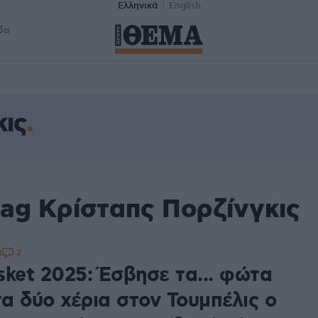
Ελληνικά
English
δα
κις
tag Κρίσταπς Πορζίνγκις
2
8
sket 2025: Έσβησε τα... φώτα
τα δύο χέρια στον Τουμπέλις ο