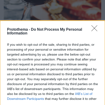
Protothema -
Do Not Process My Personal
Information
07.12.2023, 21:30
If you wish to opt-out of the sale, sharing to third parties, or
Το μεγαλείο της ξηρής Μαυροδάφνης σε 10 value for
processing of your personal or sensitive information for
money εκδοχές
targeted advertising by us, please use the below opt-out
Η διάσημη αχαϊκή ποικιλία σε μερικά από τα πιο
section to confirm your selection. Please note that after your
ενδιαφέροντα ξηρά κρασιά της αγοράς.
opt-out request is processed you may continue seeing
interest-based ads based on personal information utilized by
us or personal information disclosed to third parties prior to
your opt-out. You may separately opt-out of the further
disclosure of your personal information by third parties on the
IAB’s list of downstream participants. This information may
also be disclosed by us to third parties on the
IAB’s List of
Downstream Participants
that may further disclose it to other
third parties.