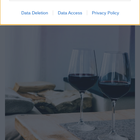
κατονομάζεται μια χημική ουσία και ο τρόπος που
αυτή μεταβολίζεται
Data Deletion
Data Access
Privacy Policy