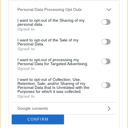
Please note that this website/app uses one or more Google
Personal Data Processing Opt Outs
services and may gather and store information including but
not limited to your visit or usage behaviour. You may click to
I want to opt-out of the Sharing of my
personal data.
grant or deny consent to Google and its third-party tags to
Opted In
use your data for below specified purposes in below Google
consent section.
I want to opt-out of the Sale of my
Personal Data.
Opted In
I want to opt-out of processing my
Personal Data for Targeted Advertising.
Opted In
I want to opt-out of Collection, Use,
Retention, Sale, and/or Sharing of my
Personal Data that Is Unrelated with the
3
24.11.2023, 21:28
Purposes for which it was collected.
Opted In
Η άγνωστη ουσία που ευθύνεται για τους πονοκεφάλους
από το κόκκινο κρασί
Google consents
Μια κλινική δοκιμή φαίνεται να δίνει απάντηση στο
ερώτημα γιατί το κόκκινο κρασί προκαλεί σε πολλούς
CONFIRM
ανθρώπους πονοκεφάλους - Ως υπεύθυνη