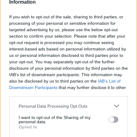
Information
If you wish to opt-out of the sale, sharing to third parties, or
processing of your personal or sensitive information for
targeted advertising by us, please use the below opt-out
section to confirm your selection. Please note that after your
opt-out request is processed you may continue seeing
interest-based ads based on personal information utilized by
us or personal information disclosed to third parties prior to
your opt-out. You may separately opt-out of the further
disclosure of your personal information by third parties on the
IAB’s list of downstream participants. This information may
also be disclosed by us to third parties on the
IAB’s List of
Downstream Participants
that may further disclose it to other
01.11.2023, 22:21
third parties.
EuroCup, Άρης-Κλουζ 59-61: Ένα χαμένο λέι απ έφερε
Please note that this website/app uses one or more Google
την ήττσ
Personal Data Processing Opt Outs
services and may gather and store information including but
Ένα χαμένο λέι απ του Ρομπέρτο Γκάλινατ έγραψε
not limited to your visit or usage behaviour. You may click to
I want to opt-out of the Sharing of my
τον επίλογο της ήττας του Άρη από την Κλουζ με 59-
personal data.
grant or deny consent to Google and its third-party tags to
Opted In
61 στο Αλεξάνδρειο σ' ένα συγκλονιστικό παιχνίδι
use your data for below specified purposes in below Google
που κρίθηκε στη μία επίθεση!
consent section.