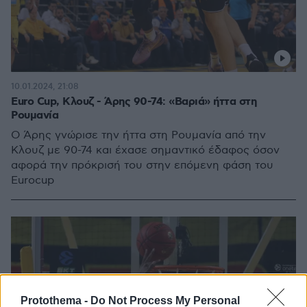
10.01.2024, 21:08
Euro Cup, Κλουζ - Άρης 90-74: «Βαριά» ήττα στη
Ρουμανία
Ο Άρης γνώρισε την ήττα στη Ρουμανία από την
Κλουζ με 90-74 και έχασε σημαντικό έδαφος όσον
αφορά την πρόκρισή του στην επόμενη φάση του
Eurocup
Protothema -
Do Not Process My Personal