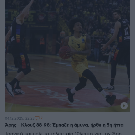
7
04.12.2025, 22:23
Άρης - Κλουζ 88-98: Έμπαζε η άμυνα, ήρθε η 5η ήττα
Τραγικό και πάλι το τελευταίο 10λεπτο για τον Άρη