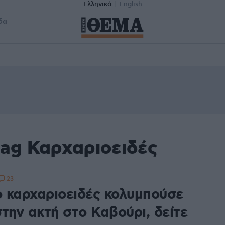
Ελληνικά
English
δα
tag Καρχαριοειδές
23
 καρχαριοειδές κολυμπούσε
την ακτή στο Καβούρι, δείτε