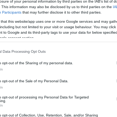
ής από την παραλία - Δείτε
losure of your personal information by third parties on the IAB’s list of
. This information may also be disclosed by us to third parties on the
IA
αφίες
Participants
that may further disclose it to other third parties.
αναστάτωση στους λουόμενους
 that this website/app uses one or more Google services and may gath
including but not limited to your visit or usage behaviour. You may click 
 to Google and its third-party tags to use your data for below specifi
ogle consent section.
128
7
ίας έκανε βόλτες στη μαρίνα
l Data Processing Opt Outs
υφάδας – Δείτε βίντεο
o opt-out of the Sharing of my personal data.
είχε χάσει τον προσανατολισμό του
In
o opt-out of the Sale of my Personal Data.
34
45
In
ι ψάρι έπιασαν ανοιχτά της
to opt-out of processing my Personal Data for Targeted
ας
ing.
In
ιθανώς για καρχαρία του είδους «προσκυνητής» που
o opt-out of Collection, Use, Retention, Sale, and/or Sharing
πιθετικός στους ανθρώπους