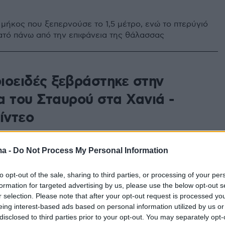
 μήκος που ξεπερνούσε το 1,5 μέτρο, ενώ το πτερύγιό
ατό πάνω από την επιφάνεια της θάλασσας
ιοειδές ξεβράστηκε στην
α του Σταυρού στα Χανιά -
ίντεο
 υπάρχουν 36 είδη καρχαριοειδών, τα οποία
 περιστασιακά κοντά στις ακτές
ma -
Do Not Process My Personal Information
to opt-out of the sale, sharing to third parties, or processing of your per
32
1
formation for targeted advertising by us, please use the below opt-out s
ιοειδές εντοπίστηκε στον
r selection. Please note that after your opt-out request is processed y
eing interest-based ads based on personal information utilized by us or
μπο Λάρισας σε απόσταση
disclosed to third parties prior to your opt-out. You may separately opt-