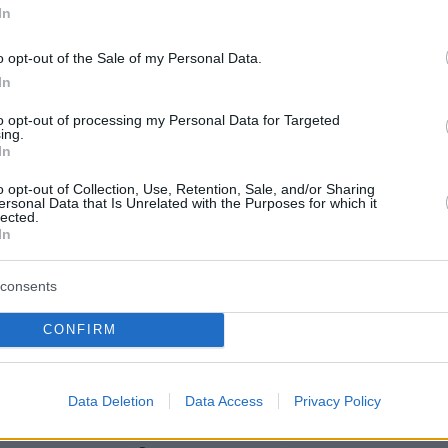
οληπτικός έλεγχος μπορεί να αποτρέψει σοβαρά
In
o opt-out of the Sale of my Personal Data.
In
3
μς Βαν Ντερ Μπικ,
to opt-out of processing my Personal Data for Targeted
ing.
In
ωνιστής της σειράς Dawson’s
o opt-out of Collection, Use, Retention, Sale, and/or Sharing
διαγνώστηκε με καρκίνο του
ersonal Data that Is Unrelated with the Purposes for which it
lected.
υ
In
ηθοποιός ανακοίνωσε ότι αντιμετωπίζει τη διάγνωση
consents
α και λαμβάνει υποστήριξη από την οικογένειά του
CONFIRM
2
πό 4 εκατ. παραπεμπτικά έχουν
Data Deletion
Data Access
Privacy Policy
ί σε μία εβδομάδα για τα