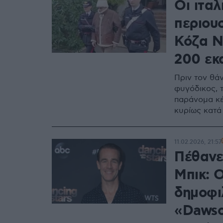
Οι ιτα
περιου
Κόζα Ν
200 εκ
Πριν τον θάν
φυγόδικος, τ
παράνομα κέ
κυρίως κατά
11.02.2026, 21:57
Πέθανε
Μπικ: 
δημοφι
«Dawso