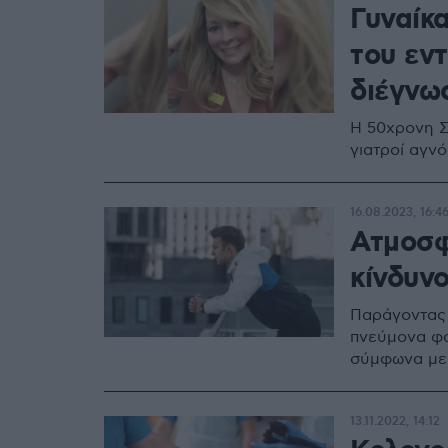
Γυναίκ
του εντ
διέγνω
Η 50χρονη Σέ
γιατροί αγν
16.08.2023, 16:4
Ατμοσφ
κίνδυνο
Παράγοντας 
πνεύμονα φα
σύμφωνα με
13.11.2022, 14:12