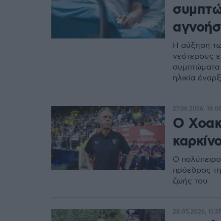
συμπτώ
αγνοήσ
Η αύξηση τω
νεότερους εν
συμπτώματα 
ηλικία έναρ
27.06.2026, 18:0
Ο Χοακ
καρκίν
Ο πολύπειρος
πρόεδρος τη
ζωής του
28.05.2026, 11:37