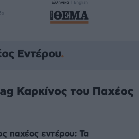
Ελληνικά
English
δα
έος Εντέρου
tag Καρκίνος του Παχέος
6
ος παχέος εντέρου: Τα