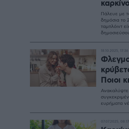
καρκίν
Πάλευε με τ
δημόσια το 2
ταμπλόιντ εί
δημοσιεύσο
18.10.2025, 17:36
Φλεγμο
κρύβετα
Ποιοι 
Ανακαλύψτε
συγκεκριμέν
ευρήματα ν
07.07.2025, 08:17