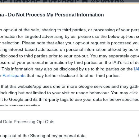
ος Παχέος Εντέρου: Η «ένοχη»
φή που αυξάνει τον κίνδυνο
ma -
Do Not Process My Personal Information
ρυφα - Ποια τρόφιμα
to opt-out of the sale, sharing to third parties, or processing of your per
τεύουν
formation for targeted advertising by us, please use the below opt-out s
r selection. Please note that after your opt-out request is processed y
υνα αποκαλύπτει τα τρόφιμα «πυροδότες» του
eing interest-based ads based on personal information utilized by us or
υ παχέος εντέρου αλλά και εκείνα με
disclosed to third parties prior to your opt-out. You may separately opt-
νώδη δράση
losure of your personal information by third parties on the IAB’s list of
. This information may also be disclosed by us to third parties on the
IA
Participants
that may further disclose it to other third parties.
1
η νέα καμπάνια του Εθνικού
 that this website/app uses one or more Google services and may gath
including but not limited to your visit or usage behaviour. You may click 
άμματος «ΠΡΟΛΑΜΒΑΝΩ» για
 to Google and its third-party tags to use your data for below specifi
ogle consent section.
αισθητοποίηση του κοινού
l Data Processing Opt Outs
ματικά σποτάκια που αφορούν τον καρκίνο του
 τραχήλου της μήτρας, του παχέος εντέρου, καθώς
o opt-out of the Sharing of my personal data.
ιαγγειακές παθήσεις, η καμπάνια μεταδίδει το μήνυμα