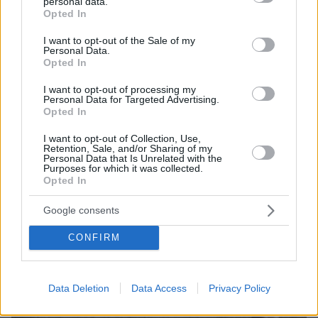
personal data.
grant or deny consent to Google and its third-party tags to
Opted In
use your data for below specified purposes in below Google
consent section.
I want to opt-out of the Sale of my
Personal Data.
Opted In
I want to opt-out of processing my
Personal Data for Targeted Advertising.
Opted In
I want to opt-out of Collection, Use,
Retention, Sale, and/or Sharing of my
Personal Data that Is Unrelated with the
Purposes for which it was collected.
21.03.2023, 16:44
Opted In
Για μαστροπεία και παιδική πορνογραφία διώκονται οι
τρεις άνδρες που εξέδιδαν την 14χρονη
Google consents
Ο εισαγγελέας τους άσκησε ποινική δίωξη -
Προθεσμία να απολογηθούν θα ζητήσουν από τον
CONFIRM
ανακριτή
Data Deletion
Data Access
Privacy Policy