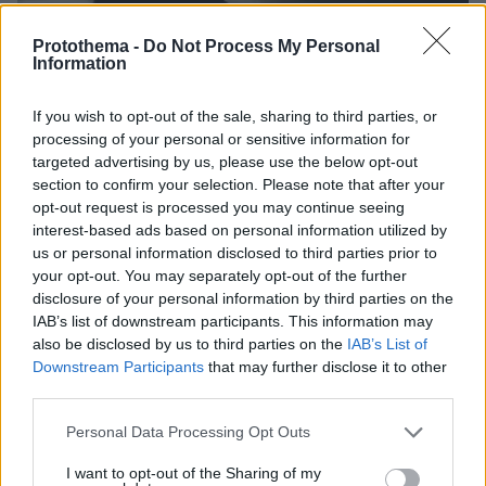
Protothema -
Do Not Process My Personal
Information
1
21.03.2023, 17:21
Τουλάχιστον 4 Missing Alert είχε ενεργοποιήσει το
Χαμόγελο του Παιδιού για την 14χρονη που εξέδιδαν
If you wish to opt-out of the sale, sharing to third parties, or
processing of your personal or sensitive information for
«Μπορεί να είχε φύγει κι άλλες φορές, ωστόσο να
targeted advertising by us, please use the below opt-out
μην ήταν για τόσες ημέρες», λέει στο protothema.gr
section to confirm your selection. Please note that after your
ο Κώστας Γιαννόπουλος – Η ανακοίνωση του
opt-out request is processed you may continue seeing
Χαμόγελου
interest-based ads based on personal information utilized by
us or personal information disclosed to third parties prior to
your opt-out. You may separately opt-out of the further
disclosure of your personal information by third parties on the
IAB’s list of downstream participants. This information may
also be disclosed by us to third parties on the
IAB’s List of
Downstream Participants
that may further disclose it to other
third parties.
Please note that this website/app uses one or more Google
Personal Data Processing Opt Outs
services and may gather and store information including but
not limited to your visit or usage behaviour. You may click to
I want to opt-out of the Sharing of my