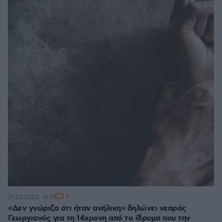
2
21.03.2023, 16:13
«Δεν γνώριζα ότι ήταν ανήλικη» δηλώνει νεαρός
Γεωργιανός για τη 14χρονη από το ίδρυμα που την