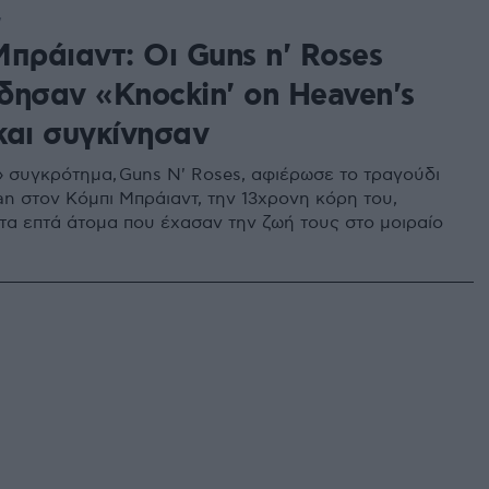
7
πράιαντ: Οι Guns n' Roses
δησαν «Knockin' on Heaven's
και συγκίνησαν
» συγκρότημα, Guns N' Roses, αφιέρωσε το τραγούδι
an στον Κόμπι Μπράιαντ, την 13χρονη κόρη του,
στα επτά άτομα που έχασαν την ζωή τους στο μοιραίο