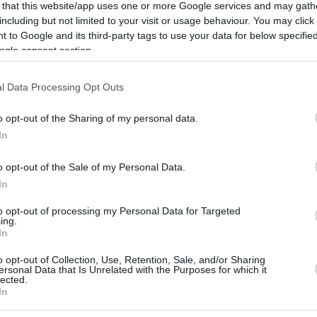
 that this website/app uses one or more Google services and may gath
 Slash θα βρεθούν και πάλι μαζί στην Ελλάδα μετά από
including but not limited to your visit or usage behaviour. You may click 
 χρόνια
 to Google and its third-party tags to use your data for below specifi
ogle consent section.
10
ν Guns N’ Roses καταγγέλλει
l Data Processing Opt Outs
υματίστηκε όταν ο Axl Rose
o opt-out of the Sharing of my personal data.
 το μικρόφωνο στο πλήθος
In
ι στο εξής θα αποφεύγουμε να πετάμε το μικρόφωνο
o opt-out of the Sale of my Personal Data.
 άλλο» δεσμεύτηκε στα social media ο τραγουδιστής
In
to opt-out of processing my Personal Data for Targeted
ing.
3
In
Rose ζητά να σταματήσουν να
o opt-out of Collection, Use, Retention, Sale, and/or Sharing
drones στις συναυλίες των
ersonal Data that Is Unrelated with the Purposes for which it
lected.
In
' Roses