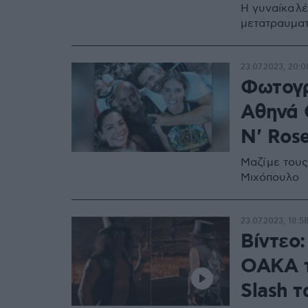
Η γυναίκα λ
μετατραυματ
23.07.2023, 20:0
Φωτογρ
Αθηνά 
N' Ros
Μαζί με του
Μιχόπουλο
23.07.2023, 18:5
Βίντεο:
ΟΑΚΑ τ
Slash τ