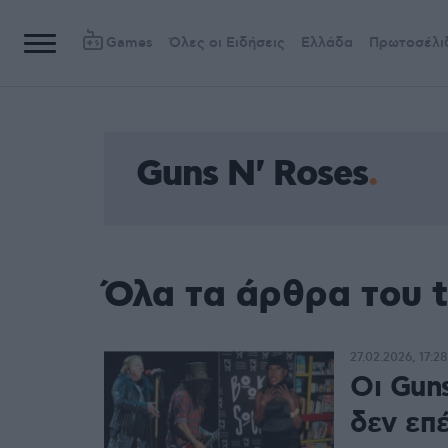
Games
Όλες οι Ειδήσεις
Ελλάδα
Πρωτοσέλι
Guns N' Roses
Όλα τα άρθρα του t
27.02.2026, 17:28
Οι Guns
δεν επ