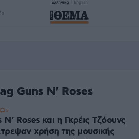
Ελληνικά
English
δα
ag Guns N' Roses
5
 N’ Roses και η Γκρέις Τζόουνς
έτρεψαν χρήση της μουσικής