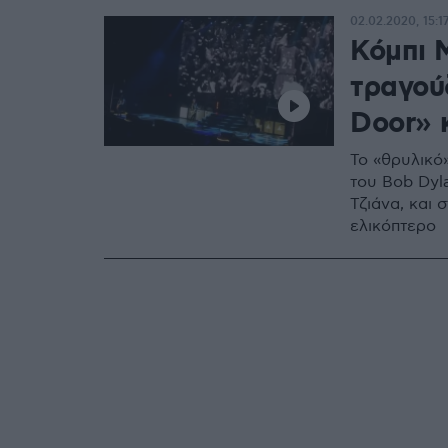
02.02.2020, 15:1
Κόμπι Μ
τραγού
Door» 
Το «θρυλικό
του Bob Dyl
Τζιάνα, και 
ελικόπτερο