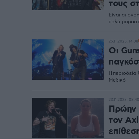
τους σ
Είναι απογοη
πολύ μπροστ
25.11.2025, 14:08
Οι Gun
παγκόσ
H περιοδεία 
Μεξικό
23.11.2023, 08:4
Πρώην 
τον Axl
επίθεσ