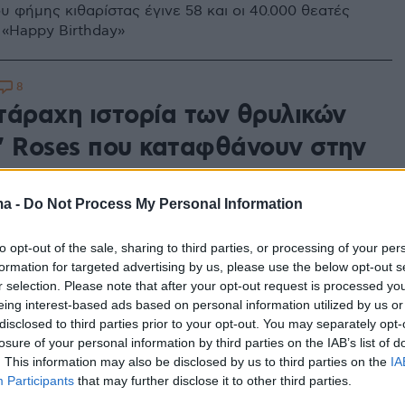
υ φήμης κιθαρίστας έγινε 58 και οι 40.000 θεατές
 «Happy Birthday»
8
τάραχη ιστορία των θρυλικών
' Roses που καταφθάνουν στην
ma -
Do Not Process My Personal Information
τους θα πραγματοποιηθεί το Σάββατο 22 Ιουλίου,
κό Στάδιο
to opt-out of the sale, sharing to third parties, or processing of your per
formation for targeted advertising by us, please use the below opt-out s
r selection. Please note that after your opt-out request is processed y
13
eing interest-based ads based on personal information utilized by us or
 N’ Roses έρχονται το
disclosed to third parties prior to your opt-out. You may separately opt-
ρι για συναυλία στην Αθήνα με
losure of your personal information by third parties on the IAB’s list of
. This information may also be disclosed by us to third parties on the
IA
θεντική τους σύνθεση
Participants
that may further disclose it to other third parties.