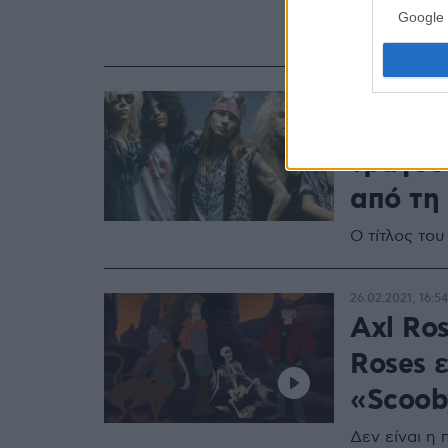
«Πολλή αδια
Google 
του συγκρο
09.08.2021, 17:17
Οι Gun
τραγού
από τη
Ο τίτλος του
26.02.2021, 16:54
Axl Ros
Roses ε
«Scoob
Δεν είναι η