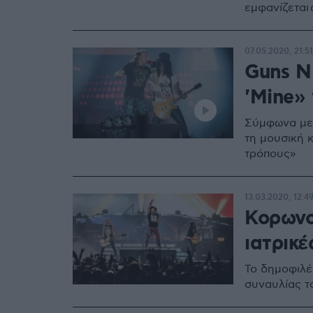
εμφανίζεται
07.05.2020, 21:51
Guns N 
'Mine» 
Σύμφωνα με 
τη μουσική 
τρόπους»
13.03.2020, 12:4
Κορωνο
ιατρικέ
Το δημοφιλέ
συναυλίας τ