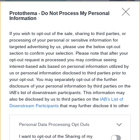
Protothema -
Do Not Process My Personal
Information
If you wish to opt-out of the sale, sharing to third parties, or
processing of your personal or sensitive information for
29.04.2024, 22:21
Η νέα επιδημία του πεπτικού που αφορά ένα στα 2.000
targeted advertising by us, please use the below opt-out
άτομα
section to confirm your selection. Please note that after your
opt-out request is processed you may continue seeing
Ακούστε τον κ. Νίκο Βιάζη, Γαστρεντερολόγο,
interest-based ads based on personal information utilized by
Διευθυντή στο Γαστρεντερολογικό Τμήμα του
us or personal information disclosed to third parties prior to
νοσοκομείου «Ο Ευαγγελισμός» και Πρόεδρο της
your opt-out. You may separately opt-out of the further
Εθνικής Ομάδας Μελέτης ΙΦΝΕ, σε μια συζήτηση για
disclosure of your personal information by third parties on the
τη δυσανεξία στη γλουτένη, πότε διαφέρει από την
IAB’s list of downstream participants. This information may
κοιλιοκάκη και αν αποτελεί μια αναδυόμενη επιδημία
also be disclosed by us to third parties on the
IAB’s List of
του πεπτικού
Downstream Participants
that may further disclose it to other
third parties.
Please note that this website/app uses one or more Google
Personal Data Processing Opt Outs
services and may gather and store information including but
not limited to your visit or usage behaviour. You may click to
I want to opt-out of the Sharing of my