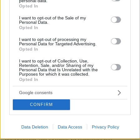
personal data.
grant or deny consent to Google and its third-party tags to
Opted In
use your data for below specified purposes in below Google
consent section.
I want to opt-out of the Sale of my
Personal Data.
Opted In
I want to opt-out of processing my
Personal Data for Targeted Advertising.
Opted In
I want to opt-out of Collection, Use,
Retention, Sale, and/or Sharing of my
Personal Data that Is Unrelated with the
Purposes for which it was collected.
Opted In
Google consents
16.02.2024, 09:13
CONFIRM
Διατροφή χωρίς γλουτένη: Το αποκλειστικό «φάρμακο»
για την κοιλιοκάκη
Η σωστή διατροφή που είναι ελεύθερη γλουτένης
Data Deletion
Data Access
Privacy Policy
αποτελεί το αποκλειστικό «φάρμακο» ώστε ο
βλεννογόνος του εντέρου να επανέλθει στη