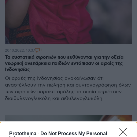
1
20.10.2022, 10:37
Τα συστατικά σιροπιών που ευθύνονται για την οξεία
νεφρική ανεπάρκεια παιδιών εντόπισαν οι αρχές της
Ινδονησίας
Οι αρχές της Ινδονησίας ανακοίνωσαν ότι
αναστέλλουν την πώληση και συνταγογράφηση όλων
των σιροπιών παρακεταμόλης τα οποία περιέχουν
διαιθυλενογλυκόλη και αιθυλενογλυκόλη
Protothema -
Do Not Process My Personal