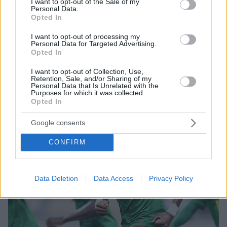
I want to opt-out of the Sale of my
Μετά από ανάλυση εντοπίστηκαν «απαράδεκτα»
Personal Data.
ποσοστά ουσιών που μπορεί να αποδειχθούν τοξικές
Opted In
και να οδηγήσουν σε νεφρική ανεπάρκεια.
I want to opt-out of processing my
Personal Data for Targeted Advertising.
Opted In
I want to opt-out of Collection, Use,
Retention, Sale, and/or Sharing of my
Personal Data that Is Unrelated with the
Purposes for which it was collected.
Opted In
Google consents
CONFIRM
Data Deletion
Data Access
Privacy Policy