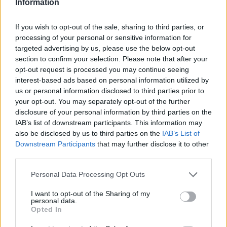
Information
If you wish to opt-out of the sale, sharing to third parties, or
processing of your personal or sensitive information for
targeted advertising by us, please use the below opt-out
section to confirm your selection. Please note that after your
opt-out request is processed you may continue seeing
interest-based ads based on personal information utilized by
us or personal information disclosed to third parties prior to
your opt-out. You may separately opt-out of the further
disclosure of your personal information by third parties on the
IAB’s list of downstream participants. This information may
also be disclosed by us to third parties on the
IAB’s List of
Downstream Participants
that may further disclose it to other
third parties.
Please note that this website/app uses one or more Google
Personal Data Processing Opt Outs
services and may gather and store information including but
1
12.10.2022, 09:29
not limited to your visit or usage behaviour. You may click to
I want to opt-out of the Sharing of my
Ανεστάλη η παραγωγή αντιβηχικού σιροπιού που ίσως
personal data.
grant or deny consent to Google and its third-party tags to
συνδέεται με τον θάνατο δεκάδων παιδιών στην
Opted In
use your data for below specified purposes in below Google
Γκάμπια
consent section.