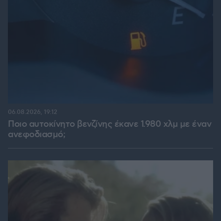
06.08.2026, 19:12
Ποιο αυτοκίνητο βενζίνης έκανε 1.980 χλμ με έναν
ανεφοδιασμό;