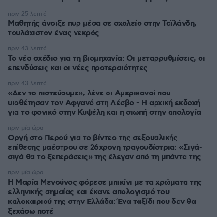
πριν 25 λεπτά
Μαθητής άνοιξε πυρ μέσα σε σχολείο στην Ταϊλάνδη,
τουλάχιστον ένας νεκρός
πριν 43 λεπτά
Το νέο σχέδιο για τη βιομηχανία: Οι μεταρρυθμίσεις, οι
επενδύσεις και οι νέες προτεραιότητες
πριν 43 λεπτά
«Δεν το πιστεύουμε», λένε οι Αμερικανοί που
υιοθέτησαν τον Αφγανό στη Λέσβο - Η αρχική εκδοχή
για το φονικό στην Κυψέλη και η σιωπή στην απολογία
πριν μία ώρα
Οργή στο Περού για το βίντεο της σεξουαλικής
επίθεσης μαέστρου σε 26χρονη τραγουδίστρια: «Σιγά-
σιγά θα το ξεπεράσεις» της έλεγαν από τη μπάντα της
πριν μία ώρα
Η Μαρία Μενούνος φόρεσε μπικίνι με τα χρώματα της
ελληνικής σημαίας και έκανε απολογισμό του
καλοκαιριού της στην Ελλάδα: Ένα ταξίδι που δεν θα
ξεχάσω ποτέ