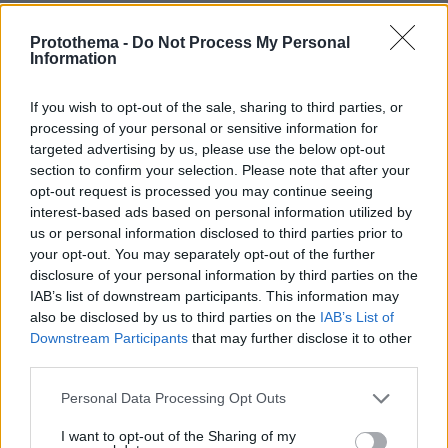
07.08.2026, 07:00
Προφυλακίστηκαν ο δήμαρχος Στυλίδας και δύο ακόμη
Protothema -
Do Not Process My Personal
Information
κατηγορούμενοι για την πυρκαγιά στη Βοιωτία
If you wish to opt-out of the sale, sharing to third parties, or
ΔΕΙΤΕ ΟΛΕΣ ΤΙΣ ΕΙΔΗΣΕΙΣ
processing of your personal or sensitive information for
targeted advertising by us, please use the below opt-out
section to confirm your selection. Please note that after your
opt-out request is processed you may continue seeing
ΤΑ ΠΙΟ ΔΗΜΟΦΙΛΗ
interest-based ads based on personal information utilized by
us or personal information disclosed to third parties prior to
your opt-out. You may separately opt-out of the further
disclosure of your personal information by third parties on the
IAB’s list of downstream participants. This information may
also be disclosed by us to third parties on the
IAB’s List of
Downstream Participants
that may further disclose it to other
third parties.
Please note that this website/app uses one or more Google
Personal Data Processing Opt Outs
services and may gather and store information including but
not limited to your visit or usage behaviour. You may click to
I want to opt-out of the Sharing of my