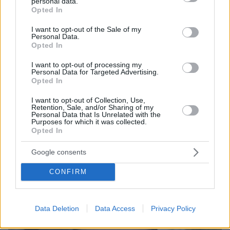
personal data.
grant or deny consent to Google and its third-party tags to
Opted In
use your data for below specified purposes in below Google
consent section.
I want to opt-out of the Sale of my
Personal Data.
Opted In
I want to opt-out of processing my
Personal Data for Targeted Advertising.
Opted In
I want to opt-out of Collection, Use,
Retention, Sale, and/or Sharing of my
Personal Data that Is Unrelated with the
06.08.2026, 23:17
Purposes for which it was collected.
Στη ΓΑΔΑ κρατείται η 46χρονη που κατηγορείται
Opted In
για την επίθεση στη Marfin, δείτε βίντεο και
φωτογραφίες
Google consents
CONFIRM
Data Deletion
Data Access
Privacy Policy