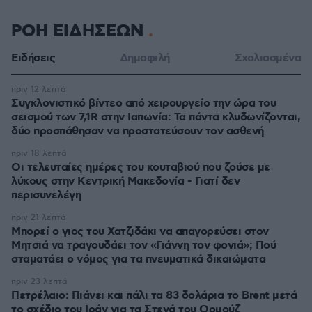
ΡΟΗ ΕΙΔΗΣΕΩΝ
Ειδήσεις
Δημοφιλή
Σχολιασμένα
πριν 12 λεπτά
Συγκλονιστικό βίντεο από χειρουργείο την ώρα του
σεισμού των 7,1R στην Ιαπωνία: Τα πάντα κλυδωνίζονται,
δύο προσπάθησαν να προστατεύσουν τον ασθενή
πριν 18 λεπτά
Οι τελευταίες ημέρες του κουταβιού που ζούσε με
λύκους στην Κεντρική Μακεδονία - Γιατί δεν
περισυνελέγη
πριν 21 λεπτά
Μπορεί ο γιος του Χατζιδάκι να απαγορεύσει στον
Μητσιά να τραγουδάει τον «Γιάννη τον φονιά»; Πού
σταματάει ο νόμος για τα πνευματικά δικαιώματα
πριν 23 λεπτά
Πετρέλαιο: Πιάνει και πάλι τα 83 δολάρια το Brent μετά
το σχέδιο του Ιράν για τα Στενά του Ορμούζ