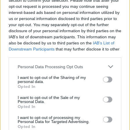
section to confirm your selection. Please note that after your
προβλήματα των παιδιών και περιγράφει τον χρυσό
opt-out request is processed you may continue seeing
κανόνα της μακροζωίας: «Νο1 είναι ο ύπνος, 2 η
interest-based ads based on personal information utilized by
διατροφή, 3 η άσκηση»
us or personal information disclosed to third parties prior to
your opt-out. You may separately opt-out of the further
disclosure of your personal information by third parties on the
IAB’s list of downstream participants. This information may
also be disclosed by us to third parties on the
IAB’s List of
Downstream Participants
that may further disclose it to other
third parties.
Please note that this website/app uses one or more Google
Personal Data Processing Opt Outs
services and may gather and store information including but
not limited to your visit or usage behaviour. You may click to
I want to opt-out of the Sharing of my
personal data.
grant or deny consent to Google and its third-party tags to
Opted In
use your data for below specified purposes in below Google
consent section.
I want to opt-out of the Sale of my
Personal Data.
Opted In
I want to opt-out of processing my
Personal Data for Targeted Advertising.
Opted In