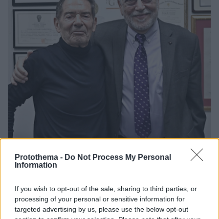
170
25.11.2025, 08:51
Protothema -
Do Not Process My Personal
Ο καθηγητής Χρούσος στον Δανίκα: «Είμαστε
Information
φτιαγμένοι να ζούμε 132 χρόνια αλλά δεν τα
καταφέρνουμε λόγω στρες»
If you wish to opt-out of the sale, sharing to third parties, or
Ο καθηγητής Παιδιατρικής, ένας εκ των 250
processing of your personal or sensitive information for
σημαντικότερων κλινικών ερευνητών στον κόσμο,
targeted advertising by us, please use the below opt-out
εξηγεί τι κρύβεται πίσω από τα μαθησιακά