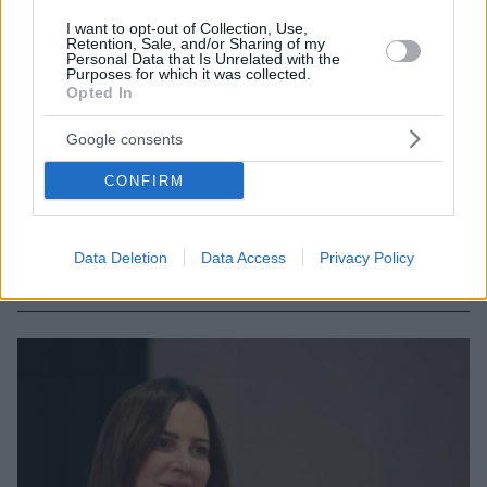
I want to opt-out of Collection, Use,
Retention, Sale, and/or Sharing of my
Personal Data that Is Unrelated with the
Purposes for which it was collected.
24.03.2025, 17:04
Opted In
Γεώργιος Χρούσος: «Το χρόνιο στρες μας κλέβει χρόνια
ζωής» – Πώς να το καταπολεμήσουμε με βάση τις αρχές
Google consents
του Ιπποκράτη
CONFIRM
Τους τρόπους αποτελεσματικής καταπολέμησης του
χρόνιου στρες με βάση τις αρχές του Ιπποκράτη
παρουσιάζει ο ακαδημαϊκός Γεώργιος Χρούσος,
Ομότιμος Καθηγητής Παιδιατρικής Ενδοκρινολογίας
Data Deletion
Data Access
Privacy Policy
ΕΚΠΑ