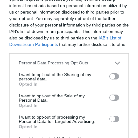
interest-based ads based on personal information utilized by
us or personal information disclosed to third parties prior to
your opt-out. You may separately opt-out of the further
disclosure of your personal information by third parties on the
IAB’s list of downstream participants. This information may
also be disclosed by us to third parties on the
IAB’s List of
Downstream Participants
that may further disclose it to other
third parties.
25.04.2023, 18:41
Και ο Μπαχτσελί κατά Μπάιντεν για τη Γενοκτονία των
Please note that this website/app uses one or more Google
Personal Data Processing Opt Outs
Αρμενίων: «Συκοφαντίες από έναν λομπίστα»
services and may gather and store information including but
not limited to your visit or usage behaviour. You may click to
I want to opt-out of the Sharing of my
Ο κυβερνητικός εταίρος του Ερντογάν αντέδρασε σε
personal data.
grant or deny consent to Google and its third-party tags to
δήλωση του Αμερικανού προέδρου για τη Γενοκτονία
Opted In
use your data for below specified purposes in below Google
των Αρμενίων - Είχε προηγηθεί ανάλογη τοποθέτηση
consent section.
του Τσαβούσογλου
I want to opt-out of the Sale of my
Personal Data.
Opted In
I want to opt-out of processing my
Personal Data for Targeted Advertising.
Opted In