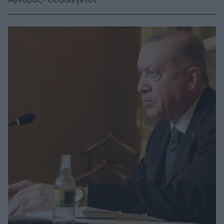
Άγκυρας- Ουάσινγκτον