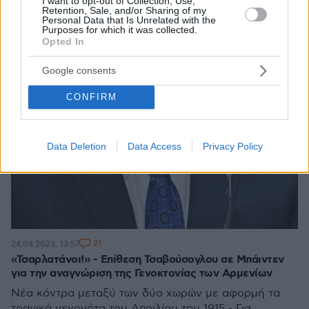
I want to opt-out of Collection, Use,
Retention, Sale, and/or Sharing of my
Personal Data that Is Unrelated with the
Purposes for which it was collected.
Opted In
Google consents
CONFIRM
Data Deletion
Data Access
Privacy Policy
21
24.04.2023, 13:57
«Τσαρλατάνοι!» - Επίθεση Τσαβούσογλου σε Μπάιντεν
για την αναγνώριση της Γενοκτονίας των Αρμενίων
Νέα κόντρα μεταξύ των δύο χωρών με αφορμή τα
τραγικά γεγονότα του Απριλίου του 1915 - Για