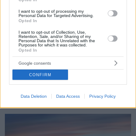
I want to opt-out of processing my
Personal Data for Targeted Advertising.
Opted In
I want to opt-out of Collection, Use,
Retention, Sale, and/or Sharing of my
Personal Data that Is Unrelated with the
Purposes for which it was collected.
Opted In
1
16.09.2022, 20:09
Ηλικιωμένος πάτησε γκάζι αντί για φρένο και έριξε το
ΙΧ του σε σούπερ μάρκετ στην Καλιφόρνια - Οκτώ
Google consents
τραυματίες
CONFIRM
Οι αστυνομικοί απέδωσαν το ατύχημα σε «σύγχυση
των πεντάλ» και εξετάζουν αν υπάρχει τεχνικό
πρόβλημα στο όχημα - Δεν απειλείται η ζωή των
Data Deletion
Data Access
Privacy Policy
τραυματιών