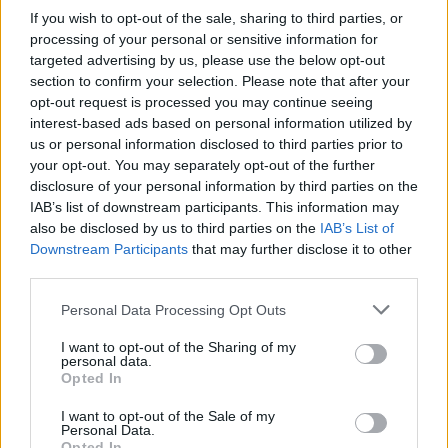
στη Δράμα - Το διαπίστωσε εν κινήσει με τα δύο παιδιά
If you wish to opt-out of the sale, sharing to third parties, or
της
processing of your personal or sensitive information for
Η 38χρονη κινούνταν με χαμηλή ταχύτητα και
targeted advertising by us, please use the below opt-out
κατάφερε να ακινητοποιήσει το όχημα με το
section to confirm your selection. Please note that after your
χειρόφρενο - Τι της είπαν από την αστυνομία όταν
opt-out request is processed you may continue seeing
τους περιέγραψε την εμπειρία της
interest-based ads based on personal information utilized by
us or personal information disclosed to third parties prior to
your opt-out. You may separately opt-out of the further
disclosure of your personal information by third parties on the
IAB’s list of downstream participants. This information may
also be disclosed by us to third parties on the
IAB’s List of
Downstream Participants
that may further disclose it to other
third parties.
Please note that this website/app uses one or more Google
Personal Data Processing Opt Outs
services and may gather and store information including but
not limited to your visit or usage behaviour. You may click to
I want to opt-out of the Sharing of my
personal data.
grant or deny consent to Google and its third-party tags to
Opted In
use your data for below specified purposes in below Google
consent section.
I want to opt-out of the Sale of my
Personal Data.
Opted In