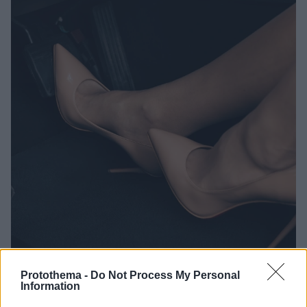
Protothema -
Do Not Process My Personal
5
19.04.2024, 17:23
Information
Κατήγγειλε δολιοφθορά στα φρένα του αυτοκινήτου της