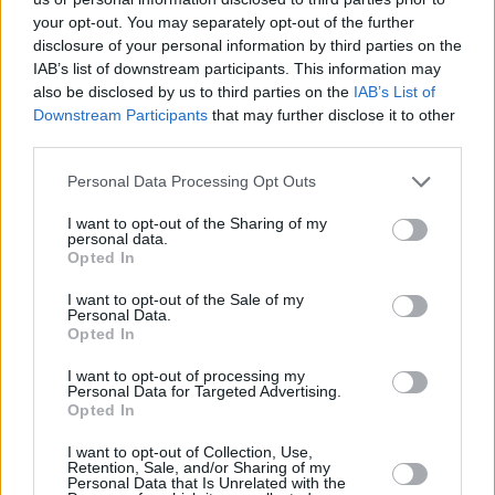
your opt-out. You may separately opt-out of the further
disclosure of your personal information by third parties on the
12
11.02.2026, 13:39
IAB’s list of downstream participants. This information may
Αποσβολωμένος κοιτούσε ο οπαδός της Μάντσεστερ
also be disclosed by us to third parties on the
IAB’s List of
που περίμενε νίκη για να κουρευτεί: Σχεδόν 300.000
Downstream Participants
that may further disclose it to other
θεατές έβλεπαν live τις αντιδράσεις του
third parties.
Εδώ και σχεδόν 500 ημέρες δεν έχει κουρευτεί
Please note that this website/app uses one or more Google
Personal Data Processing Opt Outs
περιμένοντας την Μάντσεστερ Γιουνάιτεντ να νικήσει
services and may gather and store information including but
πέντε σερί αγώνες - Τελικά οι «Κόκκινοι Διάβολοι»
not limited to your visit or usage behaviour. You may click to
I want to opt-out of the Sharing of my
έμειναν στο 1-1 με την Γουέστ Χαμ και το κούρεμα
personal data.
grant or deny consent to Google and its third-party tags to
Opted In
πήρε αναβολή
use your data for below specified purposes in below Google
consent section.
I want to opt-out of the Sale of my
Personal Data.
Opted In
I want to opt-out of processing my
Personal Data for Targeted Advertising.
Opted In
I want to opt-out of Collection, Use,
Retention, Sale, and/or Sharing of my
Personal Data that Is Unrelated with the