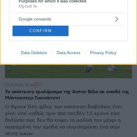
Purposes for which it was collected.
Opted In
Google consents
CONFIRM
Data Deletion
Data Access
Privacy Policy
1
22.12.2025, 15:36
Το απίστευτο τρολάρισμα της Άστον Βίλα σε οπαδό της
Μάντσεστερ Γιουνάιτεντ
Ο Φρανκ Ίλετ, φίλος των κόκκινων διαβόλων, έχει
γίνει viral καθώς πριν από σχεδόν 1.5 χρόνο είχε
δηλώσει πως δεν θα κόψει τα μαλλιά του μέχρι η
αγαπημένη του ομάδα να συμπληρώσει ένα σερί
πέντε νικών