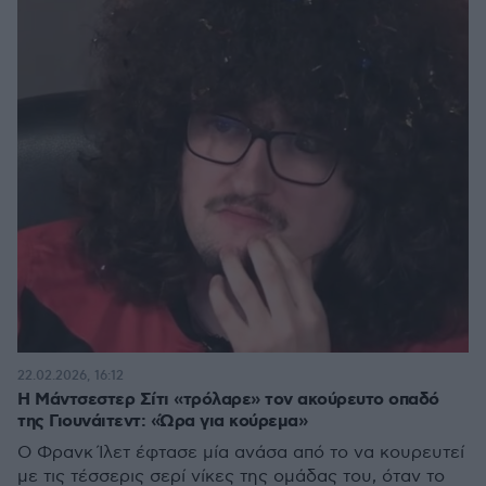
22.02.2026, 16:12
Η Μάντσεστερ Σίτι «τρόλαρε» τον ακούρευτο οπαδό
της Γιουνάιτεντ: «Ώρα για κούρεμα»
Ο Φρανκ Ίλετ έφτασε μία ανάσα από το να κουρευτεί
με τις τέσσερις σερί νίκες της ομάδας του, όταν το