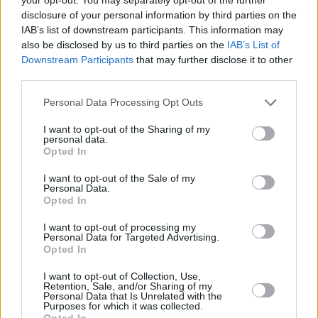
disclosure of your personal information by third parties on the
IAB’s list of downstream participants. This information may
also be disclosed by us to third parties on the
IAB’s List of
Downstream Participants
that may further disclose it to other
third parties.
Please note that this website/app uses one or more Google
Personal Data Processing Opt Outs
1
13.01.2020, 12:20
services and may gather and store information including but
Critics' Choice Awards 2020: Θρίαμβος για Χοακίν
not limited to your visit or usage behaviour. You may click to
I want to opt-out of the Sharing of my
Φίνιξ, «Once Upon a Time in Hollywood» και «Fleabag»
personal data.
grant or deny consent to Google and its third-party tags to
Opted In
Στην Κατηγορία Α’ Ανδρικού Ρόλου βραβεύθηκε ο
use your data for below specified purposes in below Google
Χοακίν Φίνιξ για το «Joker» και στην Κατηγορία Α’
consent section.
I want to opt-out of the Sale of my
Γυναικείου Ρόλου η Ρενέ Ζελβέγκερ για το «Judy»
Personal Data.
Opted In
I want to opt-out of processing my
Personal Data for Targeted Advertising.
Opted In
I want to opt-out of Collection, Use,
Retention, Sale, and/or Sharing of my
Personal Data that Is Unrelated with the
Purposes for which it was collected.
Opted In