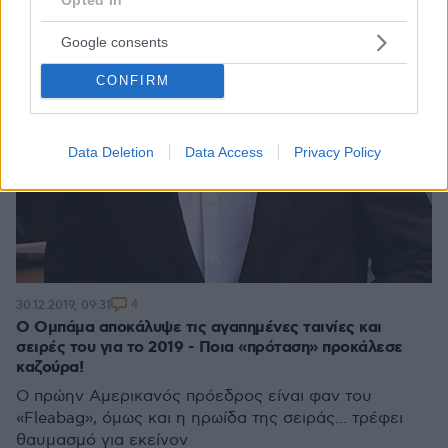
Google consents
CONFIRM
Data Deletion
Data Access
Privacy Policy
4
30.12.2019, 09:31
Ο Ομπάμα αποκάλυψε τις αγαπημένες ταινίες και
σειρές του για το 2019 - Ποια «πρόταση» προκάλεσε
καζούρα!
O πρώην Αμερικανός πρόεδρος είναι φαν του
«Fleabag», όμως και η ηρωίδα της σειράς... τρέφει
θαυμασμό για εκείνον