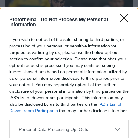
Protothema -
Do Not Process My Personal
Information
If you wish to opt-out of the sale, sharing to third parties, or
processing of your personal or sensitive information for
targeted advertising by us, please use the below opt-out
section to confirm your selection. Please note that after your
opt-out request is processed you may continue seeing
interest-based ads based on personal information utilized by
us or personal information disclosed to third parties prior to
your opt-out. You may separately opt-out of the further
disclosure of your personal information by third parties on the
IAB’s list of downstream participants. This information may
also be disclosed by us to third parties on the
IAB’s List of
Downstream Participants
that may further disclose it to other
third parties.
6
04.09.2024, 10:44
Οριστικά στον Ολυμπιακό ο Ολιβέιρα σύμφωνα με τον
Please note that this website/app uses one or more Google
Personal Data Processing Opt Outs
Ρομάνο
services and may gather and store information including but