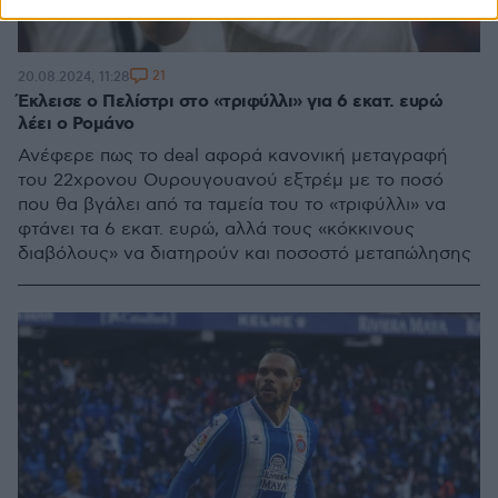
21
20.08.2024, 11:28
Έκλεισε ο Πελίστρι στο «τριφύλλι» για 6 εκατ. ευρώ
λέει ο Ρομάνο
Ανέφερε πως το deal αφορά κανονική μεταγραφή
του 22χρονου Ουρουγουανού εξτρέμ με το ποσό
που θα βγάλει από τα ταμεία του το «τριφύλλι» να
φτάνει τα 6 εκατ. ευρώ, αλλά τους «κόκκινους
διαβόλους» να διατηρούν και ποσοστό μεταπώλησης