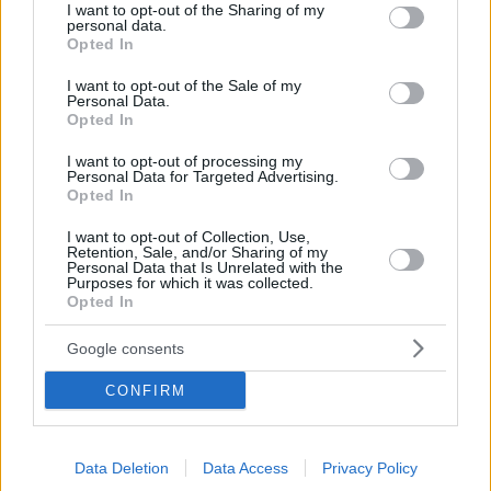
Τη φανέλα του Ολυμπιακού θα φοράει ο Πορτογάλος
not limited to your visit or usage behaviour. You may click to
I want to opt-out of the Sharing of my
personal data.
χαφ τη νέα σεζόν
grant or deny consent to Google and its third-party tags to
Opted In
use your data for below specified purposes in below Google
consent section.
I want to opt-out of the Sale of my
Personal Data.
Opted In
I want to opt-out of processing my
Personal Data for Targeted Advertising.
Opted In
I want to opt-out of Collection, Use,
Retention, Sale, and/or Sharing of my
Personal Data that Is Unrelated with the
Purposes for which it was collected.
Opted In
Google consents
CONFIRM
Data Deletion
Data Access
Privacy Policy