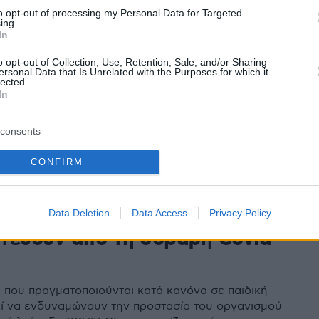
to opt-out of processing my Personal Data for Targeted
ing.
1
In
 Ερυθρά: Τα νέα στοιχεία για
o opt-out of Collection, Use, Retention, Sale, and/or Sharing
ersonal Data that Is Unrelated with the Purposes for which it
λύνσεις από το ECDC – Ποιες
lected.
In
«πρωταγωνιστούν»
της ιλαράς και της ερυθράς απαιτεί συνεχή συνολική
consents
ή κάλυψη άνω του 95% του πληθυσμού
CONFIRM
ϊός: Δύο παιδικά εμβόλια ίσως
Data Deletion
Data Access
Privacy Policy
τεύουν από τη σοβαρή Covid-
 που πραγματοποιούνται κατά κανόνα σε παιδική
εί να ενδυναμώνουν την προστασία του οργανισμού