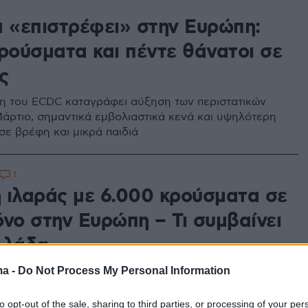
5
ά «επιστρέφει» στην Ευρώπη:
κρούσματα και πέντε θάνατοι σε
ς
η του ECDC καταγράφει αύξηση των περιστατικών
Μάρτιο, σημαντικά εμβολιαστικά κενά και υψηλότερη
σε βρέφη και μικρά παιδιά
1
 ιλαράς με 6.000 κρούσματα σε
όνο στην Ευρώπη – Τι συμβαίνει
λλάδα
ma -
Do Not Process My Personal Information
 κρούσματα ιλαράς στην Ευρώπη, και ειδικά σε μικρά
ληματίζουν για τα εμβολιαστικά κενά - Τι δείχνουν τα
υ Ευρωπαϊκού Κέντρου Πρόληψης και Ελέγχου
to opt-out of the sale, sharing to third parties, or processing of your per