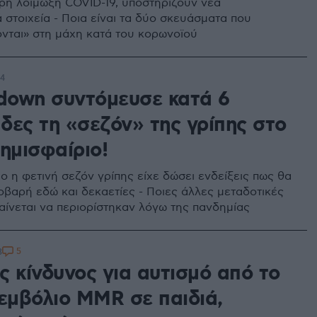
ρή λοίμωξη COVID-19, υποστηρίζουν νέα
 στοιχεία - Ποια είναι τα δύο σκευάσματα που
νται» στη μάχη κατά του κορωνοϊού
34
kdown συντόμευσε κατά 6
δες τη «σεζόν» της γρίπης στο
ημισφαίριο!
ο η φετινή σεζόν γρίπης είχε δώσει ενδείξεις πως θα
σοβαρή εδώ και δεκαετίες - Ποιες άλλες μεταδοτικές
αίνεται να περιορίστηκαν λόγω της πανδημίας
5
3
ς κίνδυνος για αυτισμό από το
 εμβόλιο MMR σε παιδιά,