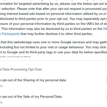
(ECDC)
formation for targeted advertising by us, please use the below opt-out s
r selection. Please note that after your opt-out request is processed y
eing interest-based ads based on personal information utilized by us or
disclosed to third parties prior to your opt-out. You may separately opt-
και ερυθρά «επιστρέφουν» στην
losure of your personal information by third parties on the IAB’s list of
. This information may also be disclosed by us to third parties on the
IA
 – Η κατάσταση στην Ελλάδα
Participants
that may further disclose it to other third parties.
 that this website/app uses one or more Google services and may gath
 έκθεση του ECDC αποτυπώνει την πορεία των δύο
including but not limited to your visit or usage behaviour. You may click 
την Ευρώπη και τις προκλήσεις που παραμένουν για
 to Google and its third-party tags to use your data for below specifi
γεία - Ποια η εικόνα της Ελλάδας
ogle consent section.
14
l Data Processing Opt Outs
και ερυθρά «επιστρέφουν» στην
o opt-out of the Sharing of my personal data.
 – Η κατάσταση στην Ελλάδα
In
 έκθεση του ECDC αποτυπώνει την πορεία των δύο
o opt-out of the Sale of my Personal Data.
την Ευρώπη και τις προκλήσεις που παραμένουν για
In
γεία - Ποια η εικόνα της Ελλάδας