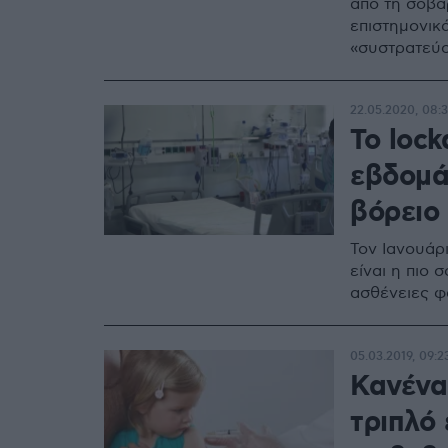
από τη σοβα
επιστημονικά
«συστρατεύο
22.05.2020, 08:
Το loc
εβδομά
βόρειο 
Τον Ιανουάρι
είναι η πιο 
ασθένειες φ
05.03.2019, 09:2
Κανένα
τριπλό