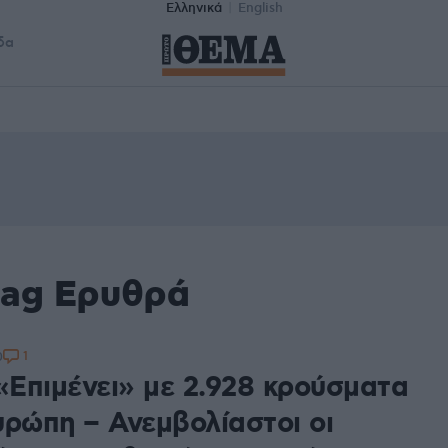
Ελληνικά
English
δα
tag Ερυθρά
1
0
 «Επιμένει» με 2.928 κρούσματα
υρώπη – Ανεμβολίαστοι οι