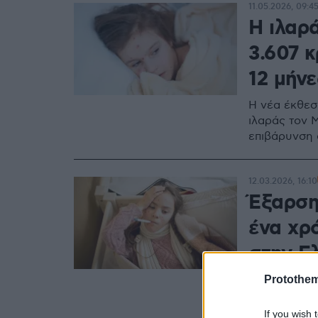
11.05.2026, 09:4
Η ιλαρ
3.607 
12 μήνε
Η νέα έκθεσ
ιλαράς τον 
επιβάρυνση 
12.03.2026, 16:10
Έξαρση
ένα χρ
στην Ε
Protothe
Τα αυξημένα
παιδιά, προβ
στοιχεία το
If you wish 