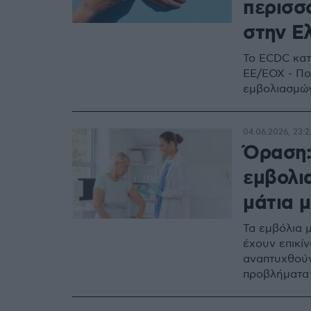
περισσό
στην Ε
Το ECDC κατ
ΕΕ/ΕΟΧ - Πο
εμβολιασμώ
04.06.2026, 23:2
Όραση:
εμβολια
μάτια 
Τα εμβόλια 
έχουν επικίν
αναπτυχθούν
προβλήματα