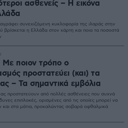
τεροι ασθενείς – Η εικόνα
λλάδα
αγράφει συνεχιζόμενη κυκλοφορία της ιλαράς στην
ύ βρίσκεται η Ελλάδα στον χάρτη και ποια τα ποσοστά
ν
2
 Με ποιον τρόπο ο
σμός προστατεύει (και) τα
μας – Τα σημαντικά εμβόλια
μας προστατεύουν από πολλές ασθένειες που συχνά
δυνες επιπλοκές, ορισμένες από τις οποίες μπορεί να
 και στα μάτια, προκαλώντας σοβαρά οφθαλμικά