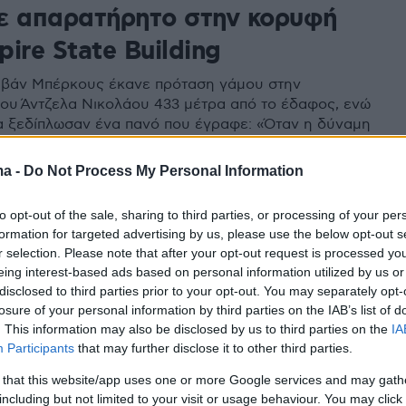
ε απαρατήρητο στην κορυφή
ire State Building
Ιβάν Μπέρκους έκανε πρόταση γάμου στην
ου Άντζελα Νικολάου 433 μέτρα από το έδαφος, ενώ
α ξεδίπλωσαν ένα πανό που έγραφε: «Όταν η δύναμη
ικά την αγάπη για την εξουσία, ο κόσμος γνωρίζει
- Το τρυφερό φιλί έξω από το δικαστήριο
ma -
Do Not Process My Personal Information
to opt-out of the sale, sharing to third parties, or processing of your per
54
3
formation for targeted advertising by us, please use the below opt-out s
καλλιτεχνών τσίρκου και ο
r selection. Please note that after your opt-out request is processed y
eing interest-based ads based on personal information utilized by us or
ένος» στην αδρεναλίνη: Ποιο
disclosed to third parties prior to your opt-out. You may separately opt-
το ζευγάρι Ρώσων που
losure of your personal information by third parties on the IAB’s list of
. This information may also be disclosed by us to third parties on the
IA
νιάστηκε στην κορυφή του
Participants
that may further disclose it to other third parties.
State Building
 that this website/app uses one or more Google services and may gath
including but not limited to your visit or usage behaviour. You may click 