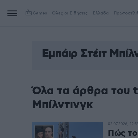
Games
Όλες οι Ειδήσεις
Ελλάδα
Πρωτοσέλι
Εμπάιρ Στέιτ Μπίλ
Όλα τα άρθρα του t
Μπίλντινγκ
02.07.2026, 22:5
Πώς το