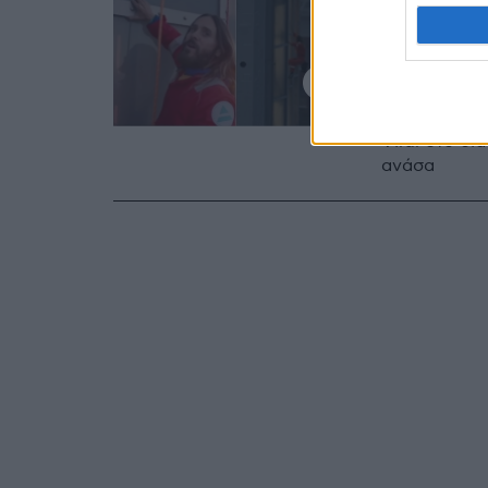
Βίντεο
στην κ
Μπίλντ
Viral στο δι
ανάσα