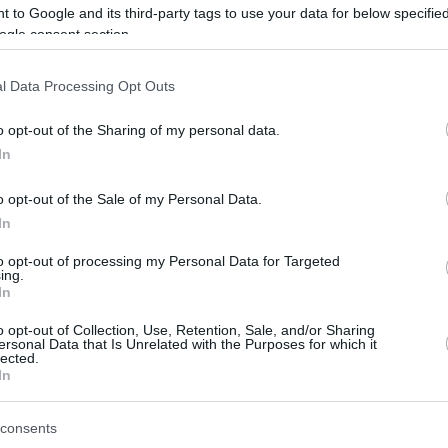
αμη της αγάπης νικά την αγάπη για την εξουσία, ο
 to Google and its third-party tags to use your data for below specifi
ίζει την ειρήνη» έγραφε το πανό που ξεδίπλωσαν
ogle consent section.
α - Ποιοι είναι ο Ιβάν Μπέρκους και η Αντζελα
υ λένε πως είναι «καλλιτέχνες που κινηματογραφούν
l Data Processing Opt Outs
ό ψηλά»
o opt-out of the Sharing of my personal data.
In
1
ι ερειπίων στη Γάζα είναι 10
o opt-out of the Sale of my Personal Data.
το βάρος του Empire State
In
ng, σύμφωνα με δορυφορική
to opt-out of processing my Personal Data for Targeted
ing.
η του ΟΗΕ
In
o opt-out of Collection, Use, Retention, Sale, and/or Sharing
 το Πρόγραμμα των Ηνωμένων Εθνών για το
ersonal Data that Is Unrelated with the Purposes for which it
(UNEP), σχεδόν τα δύο τρίτα των ερειπίων
lected.
In
καν κατά τους πρώτους πέντε μήνες του πολέμου
consents