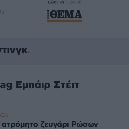
Ελληνικά
English
δα
ντινγκ
ag Εμπάιρ Στέιτ
2
9
 ατρόμητο ζευγάρι Ρώσων