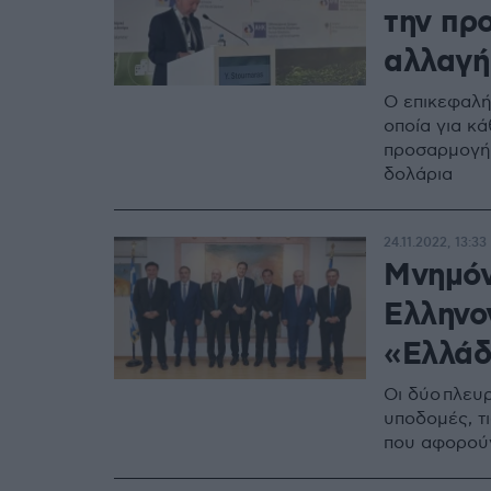
την πρ
αλλαγή
Ο επικεφαλή
οποία για κ
προσαρμογή,
δολάρια
24.11.2022, 13:33
Μνημόν
Ελληνο
«Ελλάδ
Οι δύο πλευ
υποδομές, τι
που αφορούν