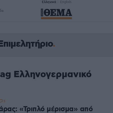
Ελληνικά
English
δα
Επιμελητήριο
tag Ελληνογερμανικό
5
άρας: «Τριπλό μέρισμα» από