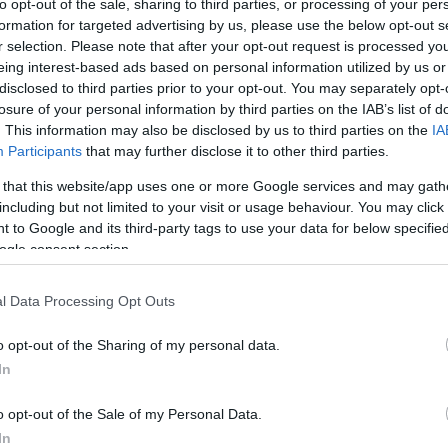
to opt-out of the sale, sharing to third parties, or processing of your per
εων που έγιναν παρουσία του Κυριάκου Μητσοτάκη
formation for targeted advertising by us, please use the below opt-out s
ση του Ελληνογερμανικού Επιμελητηρίου στην
r selection. Please note that after your opt-out request is processed y
eing interest-based ads based on personal information utilized by us or
disclosed to third parties prior to your opt-out. You may separately opt-
losure of your personal information by third parties on the IAB’s list of
3
. This information may also be disclosed by us to third parties on the
IA
κλημένος στο Πρωτοχρονιάτικο
Participants
that may further disclose it to other third parties.
 του Ελληνογερμανικού
 that this website/app uses one or more Google services and may gath
including but not limited to your visit or usage behaviour. You may click 
ητηρίου ο Μητσοτάκης
 to Google and its third-party tags to use your data for below specifi
ogle consent section.
 τον επικεφαλής Εξωτερικού Εμπορίου της
αι τον πρόεδρο του Πανευρωπαϊκού Συμβουλίου
l Data Processing Opt Outs
ηχανίας (Cefic) και πρόεδρο του Δ.Σ. της BASF SE, θα
υπουργός - Στις 9 Φεβρουαρίου η εκδήλωση
o opt-out of the Sharing of my personal data.
In
147
o opt-out of the Sale of my Personal Data.
 χρυσού» για την ελληνική
In