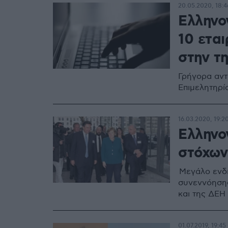
20.05.2020, 18:4
Ελληνογ
10 ετα
στην τ
Γρήγορα αντ
Επιμελητηρί
16.03.2020, 19:2
Ελληνο
στόχων
Μεγάλο ενδ
συνεννόησης
και της ΔΕΗ
01.07.2019, 19:45