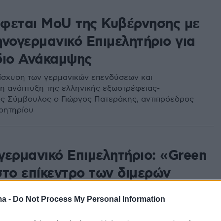
φεται MoU της Κυβέρνησης με
ηνογερμανικό Επιμελητήριο για
διο Ανάκαμψης
ίσχυση των γερμανικών επενδύσεων και
η ανάπτυξη της ελληνικής εξωστρέφειας-
ς Σύμβουλος ο Γιώργος Πατεράκης, αντιπρόεδρος
ρητηρίου
γερμανικό Επιμελητήριο: «Green
στο επίκεντρο των διμερών
ων
ma -
Do Not Process My Personal Information
ν οικονομικων σχέσεων Ελλάδος- Γερμανίας, οι
στη χώρα μας και ο τουρισμός ήταν στο επίκεντρο