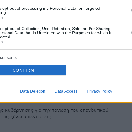
ία οι πλούσιοι Γερμανοί
to opt-out of processing my Personal Data for Targeted
ιούχοι
ing.
In
ικό έγγραφο της πρεσβείας της χώρας μας στο
o opt-out of Collection, Use, Retention, Sale, and/or Sharing
μειώνεται ότι, μετά το τέλος της πανδημίας, η Ελλάδα
ersonal Data that Is Unrelated with the Purposes for which it
lected.
ποτελέσει πόλο έλξης για όσους πλησιάζουν στο τέλος
In
κού τους βίου και αναζητούν κατοικίες στον
ότο - Τι είναι το πρόγραμμα «Happy Retirement» του
νικού Επιμελητηρίου
consents
CONFIRM
ληνογερμανικό Επιμελητήριο o
ρωτής υπουργός Επενδύσεων
Data Deletion
Data Access
Privacy Policy
Παπαθανάσης
της κυβέρνησης για την τόνωση του επενδυτικού
 τις ξένες επενδύσεις.