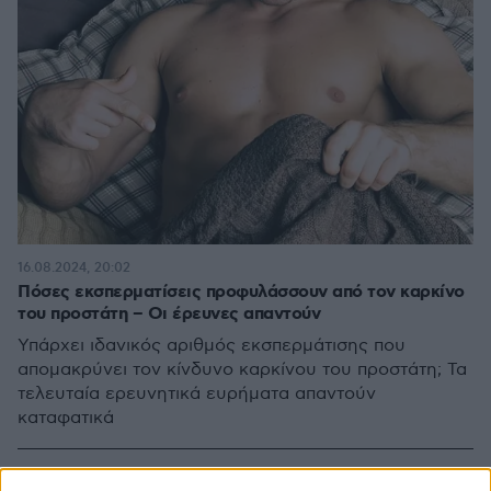
16.08.2024, 20:02
Πόσες εκσπερματίσεις προφυλάσσουν από τον καρκίνο
του προστάτη – Οι έρευνες απαντούν
Υπάρχει ιδανικός αριθμός εκσπερμάτισης που
απομακρύνει τον κίνδυνο καρκίνου του προστάτη; Τα
τελευταία ερευνητικά ευρήματα απαντούν
καταφατικά