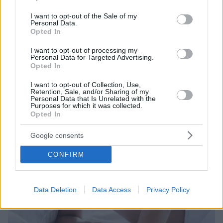
use your data for below specified purposes in below Google
έναν 28χρονο να φτάσει σε οργασμό για πρώτη φορά
consent section.
I want to opt-out of the Sale of my
Ένα αποτελεσματικό «γυναικείο» χάπι κατάφερε να
Personal Data.
Opted In
δώσει λύση σε έναν 28χρονο με απίστευτη δυσκολία
να φτάσει σε οργασμό και εκσπερμάτιση
I want to opt-out of processing my
Personal Data for Targeted Advertising.
Opted In
I want to opt-out of Collection, Use,
Retention, Sale, and/or Sharing of my
Personal Data that Is Unrelated with the
Purposes for which it was collected.
Opted In
Google consents
CONFIRM
Data Deletion
Data Access
Privacy Policy