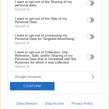
not limited to your visit or usage behaviour. You may click to
I want to opt-out of the Sharing of my
personal data.
grant or deny consent to Google and its third-party tags to
Opted In
use your data for below specified purposes in below Google
consent section.
I want to opt-out of the Sale of my
Personal Data.
Opted In
I want to opt-out of processing my
Personal Data for Targeted Advertising.
Opted In
I want to opt-out of Collection, Use,
Retention, Sale, and/or Sharing of my
Personal Data that Is Unrelated with the
Purposes for which it was collected.
Opted In
9
26.08.2022, 09:20
Greece’s New Age Models: Τα νέα πρόσωπα της
Google consents
πασαρέλας
CONFIRM
Επτά νέα και ωραία αγόρια και κορίτσια, γεννημένα
στην Ελλάδα, κάνουν ήδη τα πρώτα τους βήματα σε
διεθνείς πασαρέλες και καμπάνιες για παγκόσμια
brands. Αξίζει να τα γνωρίσουμε
Data Deletion
Data Access
Privacy Policy