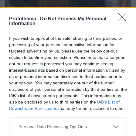
Protothema -
Do Not Process My Personal
Information
If you wish to opt-out of the sale, sharing to third parties, or
processing of your personal or sensitive information for
3
16.09.2023, 11:18
targeted advertising by us, please use the below opt-out
Με μώλωπες η Ιρίνα Σάικ στην Εβδομάδα Μόδας του
section to confirm your selection. Please note that after your
Λονδίνου - Βίντεο και φωτογραφίες
opt-out request is processed you may continue seeing
Το 37χρονο supermodel άνοιξε σόου μόδας
interest-based ads based on personal information utilized by
με μαυρισμένο μάτι
us or personal information disclosed to third parties prior to
your opt-out. You may separately opt-out of the further
disclosure of your personal information by third parties on the
IAB’s list of downstream participants. This information may
also be disclosed by us to third parties on the
IAB’s List of
Downstream Participants
that may further disclose it to other
third parties.
Please note that this website/app uses one or more Google
Personal Data Processing Opt Outs
services and may gather and store information including but