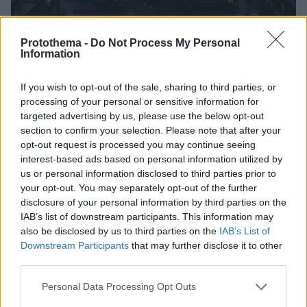
Protothema -
Do Not Process My Personal
Information
09.10.2021, 20:04
If you wish to opt-out of the sale, sharing to third parties, or
Η πρώτη είσοδος της ΑΕΚ στο νέο γήπεδο στα Άνω
processing of your personal or sensitive information for
Λιόσια - Δείτε βίντεο
targeted advertising by us, please use the below opt-out
Ο αρχηγός Δημήτρης Μαυροειδής οδήγησε την ΑΕΚ
section to confirm your selection. Please note that after your
στο νέο «σπίτι» της, στο ματς με τη Λάρισα
opt-out request is processed you may continue seeing
interest-based ads based on personal information utilized by
us or personal information disclosed to third parties prior to
your opt-out. You may separately opt-out of the further
disclosure of your personal information by third parties on the
IAB’s list of downstream participants. This information may
also be disclosed by us to third parties on the
IAB’s List of
Downstream Participants
that may further disclose it to other
third parties.
Please note that this website/app uses one or more Google
Personal Data Processing Opt Outs
services and may gather and store information including but