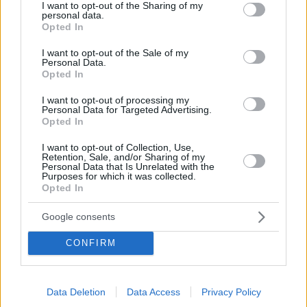
not limited to your visit or usage behaviour. You may click to
I want to opt-out of the Sharing of my
personal data.
grant or deny consent to Google and its third-party tags to
Opted In
use your data for below specified purposes in below Google
consent section.
I want to opt-out of the Sale of my
Personal Data.
Opted In
I want to opt-out of processing my
Personal Data for Targeted Advertising.
Opted In
I want to opt-out of Collection, Use,
Retention, Sale, and/or Sharing of my
Personal Data that Is Unrelated with the
23.03.2021, 23:50
Purposes for which it was collected.
Basketball Champions League, Στρασμπούρ-ΑΕΚ 91-73:
Opted In
Πάλεψε αλλά... λύγισε
Η ΑΕΚ (2-1) πάλεψε όσο μπορούσε, αγωνιζόμενη
Google consents
δίχως σέντερ, μετά τον τραυματισμό του Δημήτρη
CONFIRM
Μαυροειδή στην προθέρμανση - Η Στρασμπούρ (1-3)
έφτασε σε μία άνετη νίκη, με την ΑΕΚ να χάσει την
ευκαιρία να πάρει μεγάλο προβάδισμα για την
πρόκριση
Data Deletion
Data Access
Privacy Policy