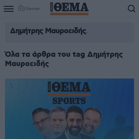
Games
Δημήτρης Μαυροειδής
Column
Column
1
2
Όλα τα άρθρα του tag Δημήτρης
Μαυροειδής